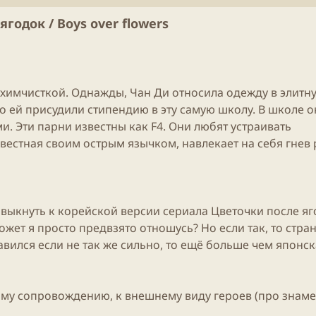
б
л
годок / Boys over flowers
и
к
а
ц
и
 химчисткой. Однажды, Чан Ди относила одежду в элитн
и
то ей присудили стипендию в эту самую школу. В школе о
. Эти парни известны как F4. Они любят устраивать
звестная своим острым язычком, навлекает на себя гнев 
ривыкнуть к корейской версии сериала Цветочки после я
ет я просто предвзято отношусь? Но если так, то стран
вился если не так же сильно, то ещё больше чем японск
ому сопровождению, к внешнему виду героев (про знам