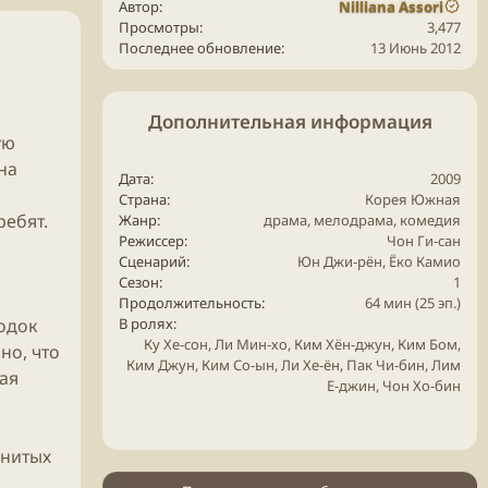
Автор
Nilliana Assori
Просмотры
3,477
Последнее обновление
13 Июнь 2012
Дополнительная информация
ую
на
Дата
2009
Страна
Корея
Южная
ребят.
Жанр
драма
,
мелодрама
,
комедия
Режиссер
Чон Ги-сан
Сценарий
Юн Джи-рён, Ёко Камио
Сезон
1
Продолжительность
64 мин (25 эп.)
годок
В ролях
Ку Хе-сон, Ли Мин-хо, Ким Хён-джун, Ким Бом,
но, что
Ким Джун, Ким Со-ын, Ли Хе-ён, Пак Чи-бин, Лим
ая
Е-джин, Чон Хо-бин
енитых