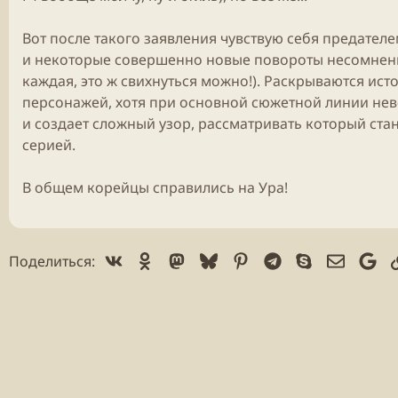
Вот после такого заявления чувствую себя предател
и некоторые совершенно новые повороты несомненно
каждая, это ж свихнуться можно!). Раскрываются ист
персонажей, хотя при основной сюжетной линии нев
и создает сложный узор, рассматривать который ста
серией.
В общем корейцы справились на Ура!
Vk
Ok
Mastodon
Bluesky
Pinterest
Telegram
Skype
Электр
Go
Поделиться: