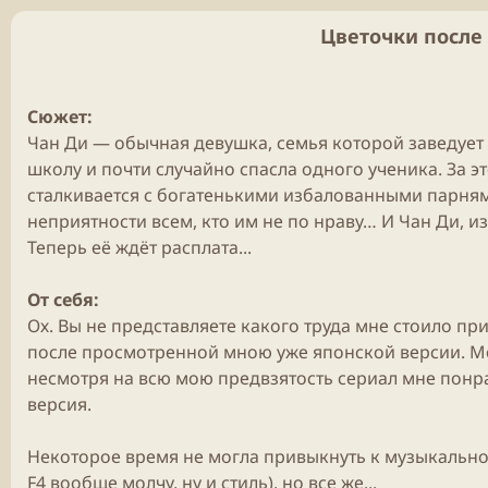
Цветочки после я
Сюжет:
Чан Ди — обычная девушка, семья которой заведует
школу и почти случайно спасла одного ученика. За э
сталкивается с богатенькими избалованными парнями
неприятности всем, кто им не по нраву… И Чан Ди, и
Теперь её ждёт расплата...
От себя:
Ох. Вы не представляете какого труда мне стоило п
после просмотренной мною уже японской версии. Мож
несмотря на всю мою предвзятость сериал мне понра
версия.
Некоторое время не могла привыкнуть к музыкальн
F4 вообще молчу, ну и стиль), но все же...