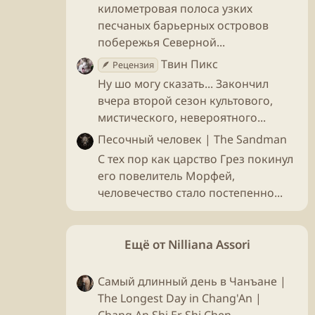
километровая полоса узких
песчаных барьерных островов
побережья Северной...
Твин Пикс
🪶 Рецензия
Ну шо могу сказать... Закончил
вчера второй сезон культового,
мистического, невероятного...
Песочный человек | The Sandman
С тех пор как царство Грез покинул
его повелитель Морфей,
человечество стало постепенно...
Ещё от Nilliana Assori
Самый длинный день в Чанъане |
The Longest Day in Chang'An |