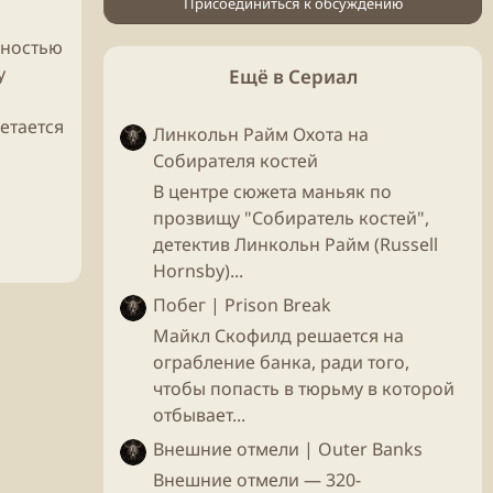
Присоединиться к обсуждению
лностью
у
Ещё в Сериал
етается
Линкольн Райм Охота на
Собирателя костей
В центре сюжета маньяк по
прозвищу "Собиратель костей",
детектив Линкольн Райм (Russell
Hornsby)...
Побег | Prison Break
Майкл Скофилд решается на
ограбление банка, ради того,
чтобы попасть в тюрьму в которой
отбывает...
Внешние отмели | Outer Banks
Внешние отмели — 320-