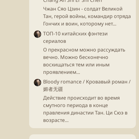
Chang An Shi Er Shi Chen
Чжан Сяо Цзин - солдат Великой
Тан, герой войны, командир отряда
Гончих и воин, которому нет...
ТОП-10 китайских фэнтези
сериалов
О прекрасном можно рассуждать
вечно. Можно бесконечно
восхищаться тем или иным
проявлением...
Bloody romance / Кровавый роман /
媚者无疆
Действие происходит во время
смутного периода в конце
правления династии Тан. Ци Сюэ в
возрасте...