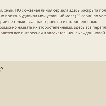
ем, хнык. НО сюжетная линия сериала здесь раскрыта по
 приятно удивили мой уставший мозг (25 серий по час
ории не только главных героев но и второстепенных
озможно назвать их второстепенными, здесь все перепл
новится все интересней и увлекательней с каждой новой
онная почта
ogle
Ссылка