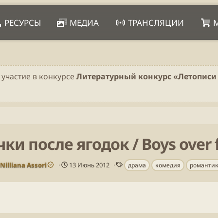
РЕСУРСЫ
МЕДИА
ТРАНСЛЯЦИИ
 участие в конкурсе
Литературный конкурс «Летописи 
ки после ягодок / Boys over 
А
Д
Т
Nilliana Assori
13 Июнь 2012
драма
комедия
романти
в
а
е
т
т
г
о
а
и
р
п
у