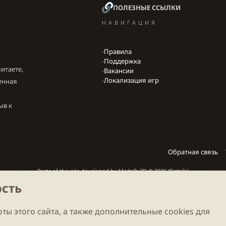
ПОЛЕЗНЫЕ ССЫЛКИ
НАВИГАЦИЯ
Правила
Поддержка
итаете,
Вакансии
Локализация игр
енная
ыв к
Обратная связь
Parts of this site developed by
MadeBy2D
© 2026 (
Details
)
сть
Локализация
LiaNdrY
Theming with
by:
Darkdale.org
ты этого сайта, а также дополнительные cookies для