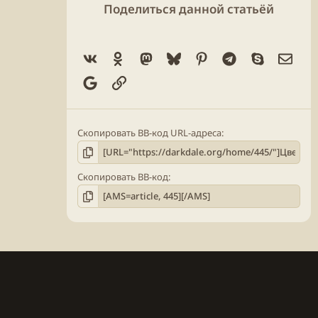
Поделиться данной статьёй
Vk
Ok
Mastodon
Bluesky
Pinterest
Telegram
Skype
Элек
Google
Ссылка
Скопировать BB-код URL-адреса
Скопировать BB-код