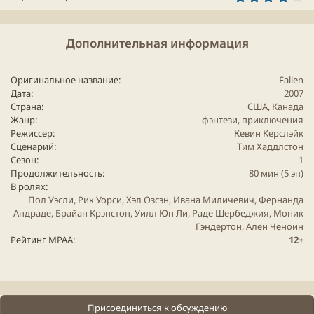
.
Дневниками Вампира тут он чуток не в форме, ну
0
вампир ему больше дается чем нифилим. А Хэл
0
з
Озсэн в роли Падшего ангела "Азазель" поднял
Дополнительная информация
в
ё
планку картины и не давал скучать при просмотре
з
д
(для зрителей Дневников Вампира - это Дэйман в
Оригинальное название
Fallen
двойне).
Дата
2007
Страна
США, Канада
Жанр
фэнтези
,
приключения
Режиссер
Кевин Керслэйк
Для просмотра этого контента нам потребуется ваше
Сценарий
Тим Хаддлстон
согласие на установку сторонних файлов cookie.
Сезон
1
Более подробную информацию можно найти на нашей
Продолжительность
80 мин (5 эп)
странице файлов cookie
.
В ролях
Принимать сторонние файлы Cookie
Пол Уэсли, Рик Уорси, Хэл Озсэн, Ивана Миличевич, Фернанда
Андраде, Брайан Крэнстон, Уилл Юн Ли, Раде Шербеджия, Моник
Гэндертон, Ален Ченоин
Рейтинг MPAA
12+
Присоединиться к обсуждению