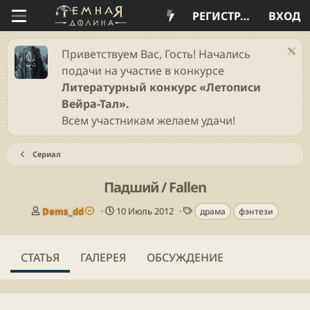
РЕГИСТРАЦИЯ
ВХОД
Приветствуем Вас, Гость! Начались
подачи на участие в конкурсе
Литературный конкурс «Летописи
Вейра-Тал».
Всем участникам желаем удачи!
Сериал
Падший / Fallen
А
Д
Т
Dems_dd
10 Июль 2012
драма
фэнтези
в
а
е
т
т
г
о
а
и
СТАТЬЯ
ГАЛЕРЕЯ
ОБСУЖДЕНИЕ
р
п
у
б
л