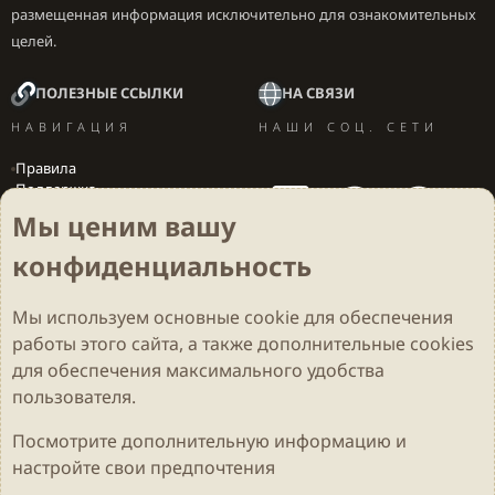
размещенная информация исключительно для ознакомительных
целей.
ПОЛЕЗНЫЕ ССЫЛКИ
НА СВЯЗИ
НАВИГАЦИЯ
НАШИ СОЦ. СЕТИ
Правила
Поддержка
Вакансии
Мы ценим вашу
Локализация игр
конфиденциальность
Мы используем основные
cookie
для обеспечения
Cookies
Darkdale - Основа [v.2.3.2 rc1] 🔥
Русский (RU)
работы этого сайта, а также дополнительные cookies
Обратная связь
Условия и правила
для обеспечения максимального удобства
Политика конфиденциальности
Помощь
R
S
пользователя.
S
Parts of this site developed by
MadeBy2D
© 2026 (
Details
)
Посмотрите дополнительную информацию и
настройте свои предпочтения
Локализация
LiaNdrY
Theming with
by:
Darkdale.org