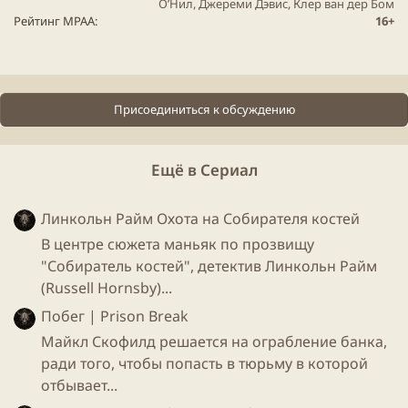
Для просмотра этого контента нам потребуется ваше
О’Нил, Джереми Дэвис, Клер ван дер Бом
согласие на установку сторонних файлов cookie.
Рейтинг MPAA
16+
Более подробную информацию можно найти на нашей
странице файлов cookie
.
Принимать сторонние файлы Cookie
Присоединиться к обсуждению
Ещё в Сериал
Линкольн Райм Охота на Собирателя костей
В центре сюжета маньяк по прозвищу
"Собиратель костей", детектив Линкольн Райм
(Russell Hornsby)...
Побег | Prison Break
Майкл Скофилд решается на ограбление банка,
ради того, чтобы попасть в тюрьму в которой
отбывает...