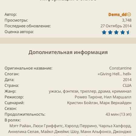
человеческого глаза, в нашем мире. Он изгнал в ад
сотни демонов и, устав от каждодневных сражений,
решил оставаться в стороне от дальнейших
Автор
Dems_dd
Просмотры
3,748
разборок добра и зла. Так бы он и отсиживался в
Последнее обновление
27 Октябрь 2014
своей добровольной ссылке, пытаясь забыть
4
Оценка автора
.
трагический инцидент из прошлого, если бы не Лив
7
(Люси Гриффитс) — дочь его покойного друга.
5
з
Девушка внезапно открыла в себе те же
Дополнительная информация
в
ё
способности, которыми обладал ее отец, и теперь за
з
ней охотится демоническое существо. Наивной
д
Оригинальное название
Constantine
испуганной Лив ни за что не справиться в одиночку,
Слоган
«Giving Hell... hell»
и Константин неохотно соглашается помочь ей
Дата
2014
Страна
США
одолеть сверхъестественного недоброжелателя. Это
Жанр
ужасы
,
фэнтези
,
триллер
,
драма
,
криминал
дело возвращает Джона в строй. Колдуну еще
Режиссер
Ромео Тироне, Нил Маршалл
предстоит сыграть важную роль в противостоянии
Сценарий
Кристин Бойлэн, Марк Верхайден
Сезон
1
сил Небес и Преисподней, а пока обе стороны
Продолжительность
43 мин (13 эп)
имеют на него свои виды.
В ролях
Мэтт Райан, Люси Гриффитс, Хэролд Перрино, Чарльз Халфорд,
Анхелика Селая, Майкл Джеймс Шоу, Манн Альфонсо, Джонджо