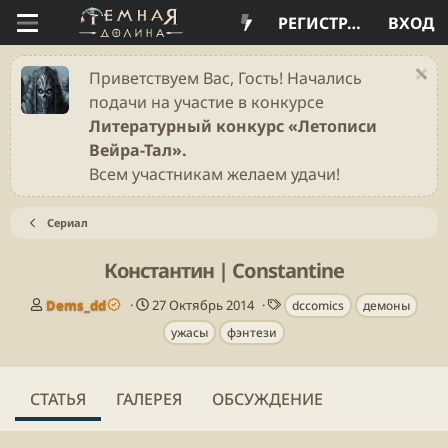
РЕГИСТРАЦИЯ
ВХОД
Приветствуем Вас, Гость! Начались
подачи на участие в конкурсе
Литературный конкурс «Летописи
Вейра-Тал».
Всем участникам желаем удачи!
Сериал
Константин | Constantine
А
Д
Т
Dems_dd
27 Октябрь 2014
dccomics
демоны
в
а
е
ужасы
фэнтези
т
т
г
о
а
и
р
п
у
СТАТЬЯ
ГАЛЕРЕЯ
ОБСУЖДЕНИЕ
б
л