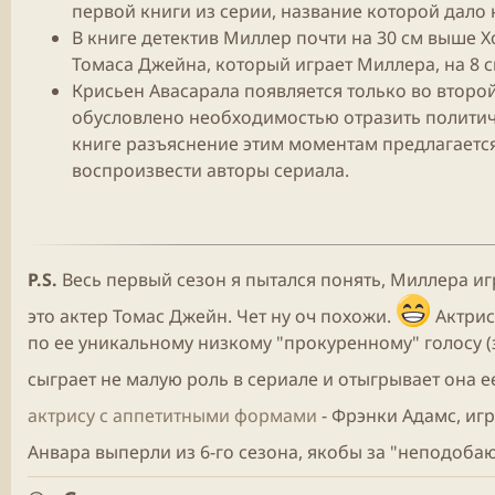
первой книги из серии, название которой дало 
В книге детектив Миллер почти на 30 см выше 
Томаса Джейна, который играет Миллера, на 8 с
Крисьен Авасарала появляется только во второй
обусловлено необходимостью отразить полити
книге разъяснение этим моментам предлагаетс
воспроизвести авторы сериала.
P.S.
Весь первый сезон я пытался понять, Миллера игр
это актер Томас Джейн. Чет ну оч похожи.
Актрис
по ее уникальному низкому "прокуренному" голосу (з
сыграет не малую роль в сериале и отыгрывает она е
актрису с аппетитными формами
- Фрэнки Адамс, иг
Анвара выперли из 6-го сезона, якобы за "неподоб