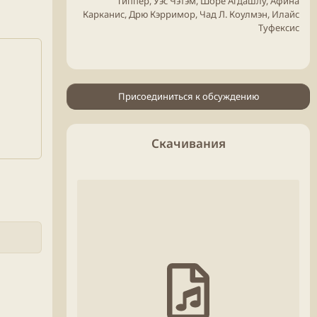
Типпер, Уэс Чэтэм, Шоре Агдашлу, Афина
Карканис, Дрю Кэрримор, Чад Л. Коулмэн, Илайс
Туфексис
Присоединиться к обсуждению
Скачивания