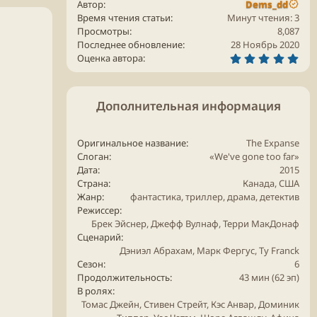
Автор
Dems_dd
Время чтения статьи
Минут чтения: 3
Просмотры
8,087
Последнее обновление
28 Ноябрь 2020
5
Оценка автора
.
0
0
з
Дополнительная информация
в
ё
з
д
Оригинальное название
The Expanse
Слоган
«We've gone too far»
Дата
2015
Страна
Канада, США
Жанр
фантастика
,
триллер
,
драма
,
детектив
Режиссер
Брек Эйснер, Джефф Вулнаф, Терри МакДонаф
Сценарий
Дэниэл Абрахам, Марк Фергус, Ty Franck
Сезон
6
Продолжительность
43 мин (62 эп)
В ролях
Томас Джейн, Стивен Стрейт, Кэс Анвар, Доминик