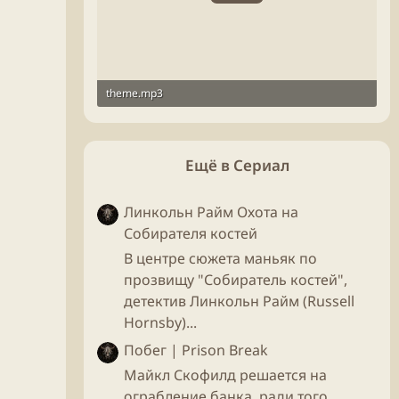
theme.mp3
1.1 МБ
Ещё в Сериал
Линкольн Райм Охота на
Собирателя костей
В центре сюжета маньяк по
прозвищу "Собиратель костей",
детектив Линкольн Райм (Russell
Hornsby)...
Побег | Prison Break
Майкл Скофилд решается на
ограбление банка, ради того,