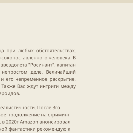
т
е
н
и
я
с
т
а
т
а при любых обстоятельствах,
ь
и
ысокопоставленного человека. В
 звездолета "Росинант", капитан
 непростом деле. Величайший
к и его непременное раскрытие,
 Также Вас ждут интриги между
роидов.​
еалистичности. После 3го
свое продолжение на стриминг
о, в 2020г Amazon анонсировал
чной фантастики рекомендую к