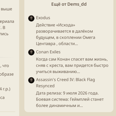
Ещё от Dems_dd
т выше
Exodus
сериала
Действие «Исхода»
. В
разворачивается в далёком
лись
будущем, в скоплении Омега
Центавра , области...
Conan Exiles
Когда сам Конан спасет вам жизнь,
сняв с креста, вам придется быстро
, что
учиться выживанию...
 образе
Assassin's Creed IV: Black Flag
Resynced
г.р.)
Дата релиза: 9 июля 2026 года.
эса
Боевая система: Геймплей станет
более динамичным и...