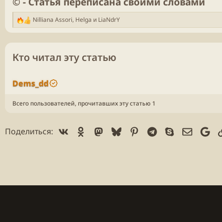
©️ - Статья переписана своими словами
Nilliana Assori
,
Helga
и
LiaNdrY
Р
е
а
к
Кто читал эту статью
ц
и
и
Dems_dd
:
Всего пользователей, прочитавших эту статью 1
Vk
Ok
Mastodon
Bluesky
Pinterest
Telegram
Skype
Электр
Go
Поделиться: