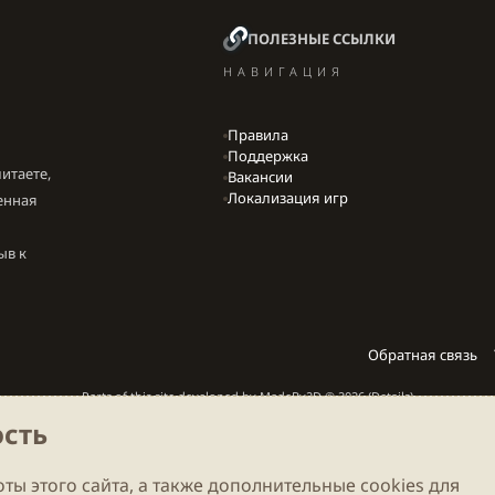
ПОЛЕЗНЫЕ ССЫЛКИ
НАВИГАЦИЯ
Правила
Поддержка
итаете,
Вакансии
Локализация игр
енная
ыв к
Обратная связь
Parts of this site developed by
MadeBy2D
© 2026 (
Details
)
сть
Локализация
LiaNdrY
Theming with
by:
Darkdale.org
ты этого сайта, а также дополнительные cookies для