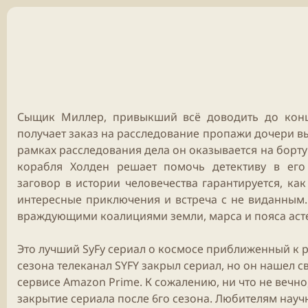
б
л
и
к
а
ц
и
и
Сыщик Миллер, привыкший всё доводить до конц
получает заказ на расследование пропажи дочери в
рамках расследования дела он оказывается на борту
корабля Холден решает помочь детективу в его
заговор в истории человечества гарантируется, ка
интересные приключения и встреча с не виданным.
враждующими коалициями земли, марса и пояса асте
Это лучший SyFy сериал о космосе приближенный к р
сезона телеканал SYFY закрыл сериал, но он нашел 
сервисе Amazon Prime. К сожалению, ни что не вечн
закрытие сериала после 6го сезона. Любителям нау