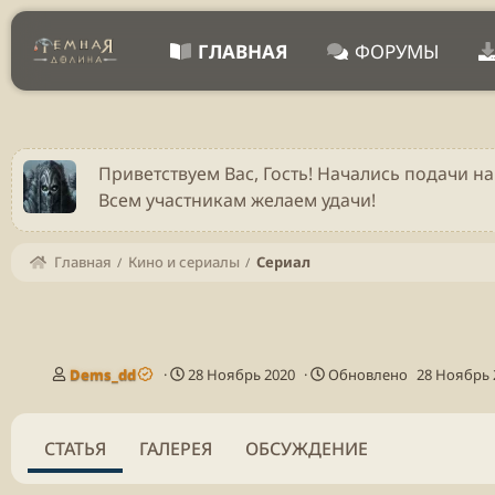
ГЛАВНАЯ
ФОРУМЫ
Приветствуем Вас, Гость! Начались подачи на
Всем участникам желаем удачи!
Главная
Кино и сериалы
Сериал
А
Д
Dems_dd
28 Ноябрь 2020
Обновлено
28 Ноябрь 
в
а
т
т
о
а
СТАТЬЯ
ГАЛЕРЕЯ
ОБСУЖДЕНИЕ
р
п
у