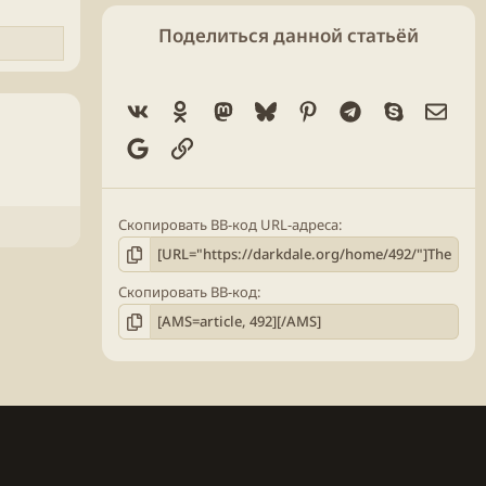
Поделиться данной статьёй
Vk
Ok
Mastodon
Bluesky
Pinterest
Telegram
Skype
Элек
Google
Ссылка
Скопировать BB-код URL-адреса
Скопировать BB-код