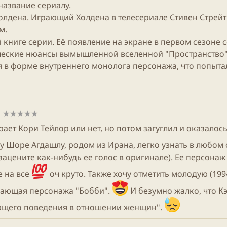
название сериалу.
Холдена. Играющий Холдена в телесериале Стивен Стрей
м.
 книге серии. Её появление на экране в первом сезоне 
ческие нюансы вымышленной вселенной "Пространство"
я в форме внутреннего монолога персонажа, что попыта
ает Кори Тейлор или нет, но потом загуглил и оказалось
у Шоре Агдашлу, родом из Ирана, легко узнать в любом
ацените как-нибудь ее голос в оригинале). Ее персонаж
е на все
оч круто. Также хочу отметить молодую (1994 
рающая персонажа "Бобби".
И безумно жалко, что К
ающего поведения в отношении женщин".