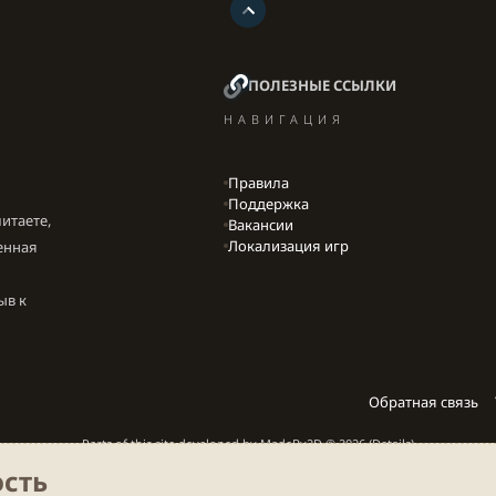
ПОЛЕЗНЫЕ ССЫЛКИ
НАВИГАЦИЯ
Правила
Поддержка
итаете,
Вакансии
Локализация игр
енная
ыв к
Обратная связь
Parts of this site developed by
MadeBy2D
© 2026 (
Details
)
сть