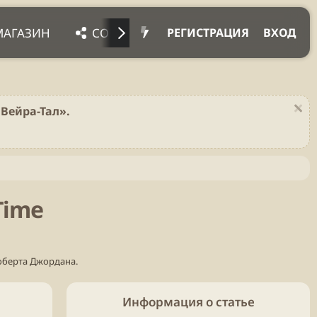
МАГАЗИН
СОЦ. СЕТИ
ПРОЧЕЕ
ПОД
РЕГИСТРАЦИЯ
ВХОД
Вейра-Тал».
Time
оберта Джордана.
Информация о статье