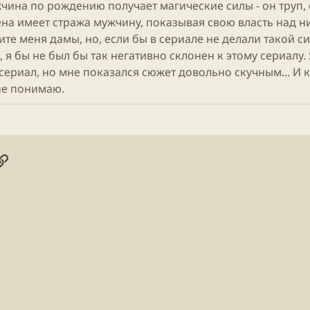
жчина по рождению получает магические силы - он труп, 
на имеет стража мужчину, показывая свою власть над 
те меня дамы, но, если бы в сериале не делали такой с
 я бы не был бы так негативно склонен к этому сериалу. 
сериал, но мне показался сюжет довольно скучным... И 
не понимаю.
онная почта
ogle
Ссылка