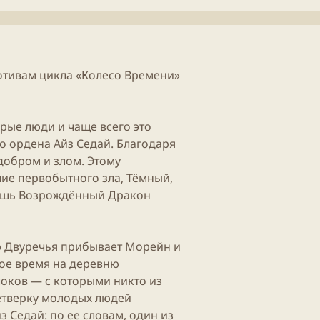
б
т
л
е
и
н
к
и
а
я
ц
с
отивам цикла «Колесо Времени»
и
т
и
а
т
ь
орые люди и чаще всего это
и
о ордена Айз Седай. Благодаря
добром и злом. Этому
чие первобытного зла, Тёмный,
лишь Возрождённый Дракон
ю Двуречья прибывает Морейн и
рое время на деревню
оков — с которыми никто из
етверку молодых людей
з Седай: по ее словам, один из