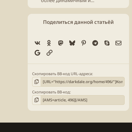
более динамичным и...
Поделиться данной статьёй
Vk
Ok
Mastodon
Bluesky
Pinterest
Telegram
Skype
Элек
Google
Ссылка
Скопировать BB-код URL-адреса
Скопировать BB-код