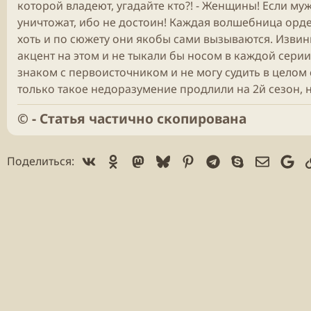
которой владеют, угадайте кто?! - Женщины! Если му
уничтожат, ибо не достоин! Каждая волшебница орде
хоть и по сюжету они якобы сами вызываются. Извини
акцент на этом и не тыкали бы носом в каждой серии,
знаком с первоисточником и не могу судить в целом 
только такое недоразумение продлили на 2й сезон, 
©️ - Статья частично скопирована
Vk
Ok
Mastodon
Bluesky
Pinterest
Telegram
Skype
Электр
Go
Поделиться: