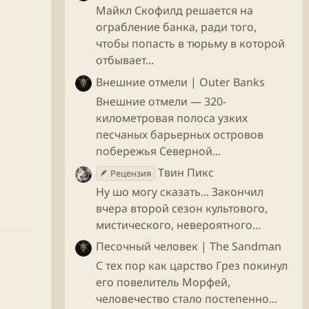
Майкл Скофилд решается на
ограбление банка, ради того,
чтобы попасть в тюрьму в которой
отбывает...
Внешние отмели | Outer Banks
Внешние отмели — 320-
километровая полоса узких
песчаных барьерных островов
побережья Северной...
Твин Пикс
🪶 Рецензия
Ну шо могу сказать... Закончил
вчера второй сезон культового,
мистического, невероятного...
Песочный человек | The Sandman
С тех пор как царство Грез покинул
его повелитель Морфей,
человечество стало постепенно...