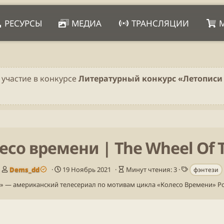
РЕСУРСЫ
МЕДИА
ТРАНСЛЯЦИИ
 участие в конкурсе
Литературный конкурс «Летописи 
есо времени | The Wheel Of 
А
Д
В
Т
Dems_dd
19 Ноябрь 2021
Минут чтения: 3
фэнтези
в
а
р
е
» — американский телесериал по мотивам цикла «Колесо Времени» Р
т
т
е
г
о
а
м
и
р
п
я
у
ч