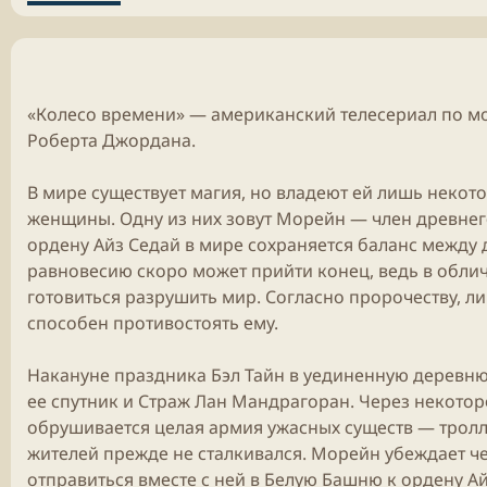
«Колесо времени» — американский телесериал по м
Роберта Джордана.
В мире существует магия, но владеют ей лишь некот
женщины. Одну из них зовут Морейн — член древнег
ордену Айз Седай в мире сохраняется баланс между 
равновесию скоро может прийти конец, ведь в обли
готовиться разрушить мир. Согласно пророчеству, 
способен противостоять ему.
Накануне праздника Бэл Тайн в уединенную деревн
ее спутник и Страж Лан Мандрагоран. Через некото
обрушивается целая армия ужасных существ — тролл
жителей прежде не сталкивался. Морейн убеждает ч
отправиться вместе с ней в Белую Башню к ордену Ай