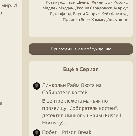
Розамунд Пайк, Дэниэл Хенни, Зои Робинс,
 мир. И
Мадлен Мэдден, Джоша Страдовски, Маркус
о
Рутерфорд, Барни Харрис, Кейт Флитвуд,
Приянка Бозе, Хаммед Анимашон
Присоединиться к обсуждению
Ещё в Сериал
Линкольн Райм Охота на
Собирателя костей
В центре сюжета маньяк по
в
прозвищу "Собиратель костей",
детектив Линкольн Райм (Russell
Hornsby)...
Побег | Prison Break