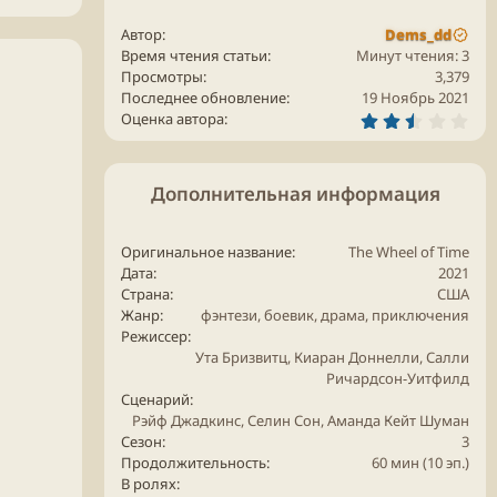
Автор
Dems_dd
Время чтения статьи
Минут чтения: 3
Просмотры
3,379
Последнее обновление
19 Ноябрь 2021
2
Оценка автора
.
7
5
з
Дополнительная информация
в
ё
з
д
Оригинальное название
The Wheel of Time
Дата
2021
Страна
США
Жанр
фэнтези
,
боевик
,
драма
,
приключения
Режиссер
Ута Бризвитц, Киаран Доннелли, Салли
Ричардсон-Уитфилд
Сценарий
Рэйф Джадкинс, Селин Сон, Аманда Кейт Шуман
Сезон
3
Продолжительность
60 мин (10 эп.)
В ролях