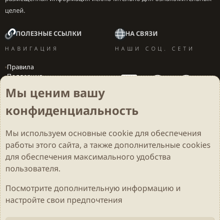
целей.
ПОЛЕЗНЫЕ ССЫЛКИ
НА СВЯЗИ
НАВИГАЦИЯ
НАШИ СОЦ. СЕТИ
Правила
Поддержка
Вакансии
Мы ценим вашу
Локализация игр
конфиденциальность
Мы используем основные
cookie
для обеспечения
Cookies
Darkdale - Основа [v.2.3.2 rc1] 🔥
Русский (RU)
работы этого сайта, а также дополнительные cookies
Обратная связь
Условия и правила
для обеспечения максимального удобства
Политика конфиденциальности
Помощь
R
S
пользователя.
S
Parts of this site developed by
MadeBy2D
© 2026 (
Details
)
Посмотрите дополнительную информацию и
настройте свои предпочтения
Локализация
LiaNdrY
Theming with
by:
Darkdale.org