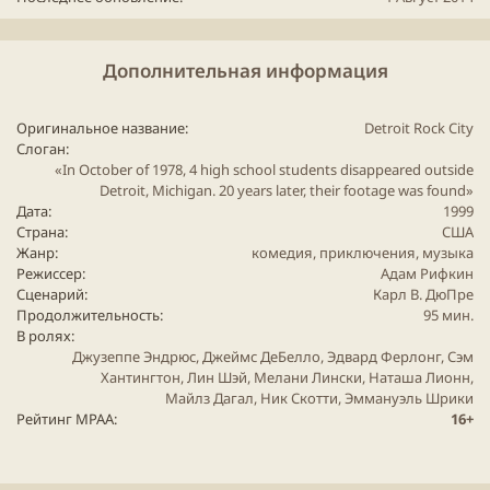
Трейлер:
youtube" data-media-key="T-nw7MEquQg" >
Дополнительная информация
Для просмотра этого контента нам потребуется ваше
согласие на установку сторонних файлов cookie.
Оригинальное название
Detroit Rock City
Более подробную информацию можно найти на нашей
Слоган
странице файлов cookie
.
«In October of 1978, 4 high school students disappeared outside
Detroit, Michigan. 20 years later, their footage was found»
Принимать сторонние файлы Cookie
Дата
1999
Страна
США
Жанр
комедия
,
приключения
,
музыка
Режиссер
Адам Рифкин
Сценарий
Карл В. ДюПре
P.s.:
Кто озвучивал в России не помню.
Продолжительность
95 мин.
В ролях
Джузеппе Эндрюс, Джеймс ДеБелло, Эдвард Ферлонг, Сэм
Хантингтон, Лин Шэй, Мелани Лински, Наташа Лионн,
Майлз Дагал, Ник Скотти, Эммануэль Шрики
Рейтинг MPAA
16+