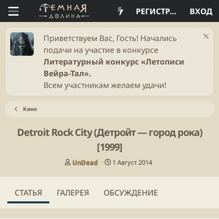
РЕГИСТРАЦИЯ
ВХОД
Приветствуем Вас, Гость! Начались
подачи на участие в конкурсе
Литературный конкурс «Летописи
Вейра-Тал».
Всем участникам желаем удачи!
Кино
Detroit Rock City (Детройт — город рока)
[1999]
А
Д
UnDead
1 Август 2014
в
а
т
т
о
а
СТАТЬЯ
ГАЛЕРЕЯ
ОБСУЖДЕНИЕ
р
п
у
б