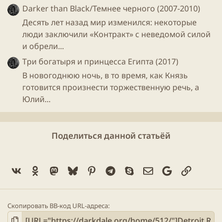
Darker than Black/Темнее черного (2007-2010)
Десять лет назад мир изменился: некоторые
люди заключили «Контракт» с неведомой силой
и обрели...
Три богатыря и принцесса Египта (2017)
В новогоднюю ночь, в то время, как Князь
готовится произнести торжественную речь, а
Юлий...
Поделиться данной статьёй
Vk
Ok
Mastodon
Bluesky
Pinterest
Telegram
Skype
Электронная поч
Google
Ссылка
Скопировать BB-код URL-адреса