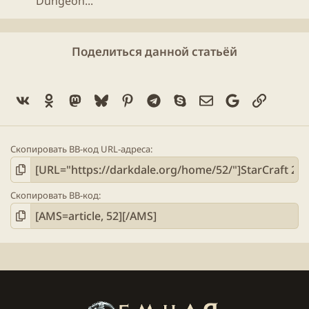
"Dungeon...
Поделиться данной статьёй
Vk
Ok
Mastodon
Bluesky
Pinterest
Telegram
Skype
Электронная поч
Google
Ссылка
Скопировать BB-код URL-адреса
Скопировать BB-код