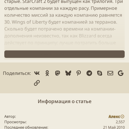
старые. StarCraft 2 будет выпущен как трилогия. Три
отдельные компании за каждую расу. Примерное
количество миссий за каждую компанию равняется
30. Wings of Liberty будет компанией за терранов.
Сколько будет потрачено времени на компании-
дополнения неизвестно, так как Blizzard всегда
действует по принципу: лучше потратить больше
времени, но создать более качественную и
Нажмите, чтобы читать дальше...
увлекательную игру.
Точная дата выхода игры пока неизвестна,
Vk
Ok
Mastodon
Bluesky
Pinterest
Telegram
Skype
Электр
Go
Поделиться:
примерная - где-то конец июля. Бета тестирование
Ссылка
игры заканчивается 31 мая, но уже можно
умудриться поиграть в игру против компьютера
.
Информация о статье
Особенности:
• Игра воссоздает и развивает все лучшие качества
Автор
Алекс
StarCraft: продуманный баланс, увлекательный
Просмотры
2,557
игровой процесс, стремительные и энергичные
Последнее обновление
21 Май 2010