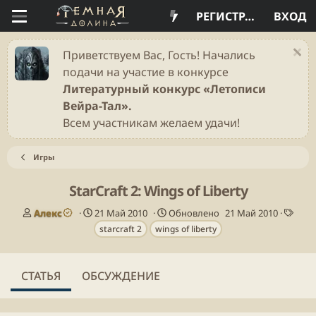
РЕГИСТРАЦИЯ
ВХОД
Приветствуем Вас, Гость! Начались
подачи на участие в конкурсе
Литературный конкурс «Летописи
Вейра-Тал».
Всем участникам желаем удачи!
Игры
StarCraft 2: Wings of Liberty
А
Д
Т
Алекс
21 Май 2010
Обновлено
21 Май 2010
в
а
е
starcraft 2
wings of liberty
т
т
г
о
а
и
р
п
СТАТЬЯ
ОБСУЖДЕНИЕ
у
б
л