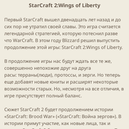
и
StarCraft 2:Wings of Liberty
к
а
ц
Первый StarCraft вышел двенадцать лет назад и до
и
сих пор не утратил своей славы. Это игра считается
и
легендарной стратегией, которую потеснил разве
что WarCraft. В этом году Blizzard решил выпустить
продолжение этой игры: StarCraft 2:Wings of Liberty.
В продолжение игры нас будут ждать все те же,
совершенно непохожие друг на друга
расы: терраны(люди), протоссы, и зерги. Но теперь
еще добавят новые юниты и расширят некоторые
возможности старых. Но, несмотря на все отличия, в
игре присутствует полный баланс.
Сюжет StarCraft 2 будет продолжением истории
«StarCraft: Brood War» («StarCraft: Война зергов»). В
истории примут участие, как новые лица, так и