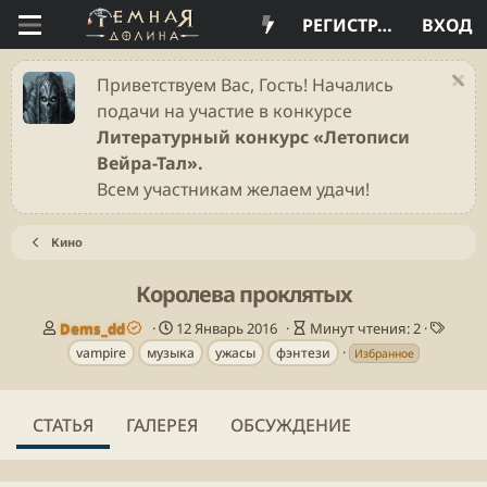
РЕГИСТРАЦИЯ
ВХОД
Приветствуем Вас, Гость! Начались
подачи на участие в конкурсе
Литературный конкурс «Летописи
Вейра-Тал».
Всем участникам желаем удачи!
Кино
Королева проклятых
А
Д
В
Т
Dems_dd
12 Январь 2016
Минут чтения: 2
в
а
р
е
vampire
музыка
ужасы
фэнтези
Избранное
т
т
е
г
о
а
м
и
р
п
я
СТАТЬЯ
ГАЛЕРЕЯ
ОБСУЖДЕНИЕ
у
ч
б
т
л
е