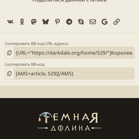
Vk
Ok
Mastodon
Bluesky
Pinterest
Telegram
Skype
Электронная поч
Google
Ссылка
Скопировать BB-код URL-адреса
Скопировать BB-код