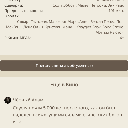
Сценарий
Скотт Эбботт, Майкл Петрони, Энн Райс
Продолжительность
101 мин.
Спойлер:
Музыкальная составляющая
В ролях
Стюарт Таунсенд, Маргерит Моро, Алия, Венсан Перес, Пол
МакГанн, Лена Олин, Кристиан Манон, Клаудия Блэк, Брюс Спенс,
Мэттью Ньютон
Рейтинг MPAA
16+
Знаете ли вы, что...​
Фильм снят по мотивам романа Энн Райс
«Царица проклятых» ( The Queen of the
Присоединиться к обсуждению
Damned, 1988 ), третьего романа из цикла
«Вампирские хроники».
Певица Алия, исполнившая главную роль в
Ещё в Кино
этом фильме, погибла в авиакатастрофе вскоре
после завершения съемок.
Чёрный Адам
Роль Лестата предлагалась Тому Крузу, но он от
Спустя почти 5 000 лет после того, как он был
нее отказался.
наделен всемогущими силами египетских богов
На роль Лестата также рассматривалась
и так...
кандидатура Джоша Хартнетта.