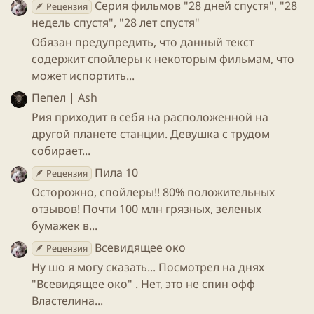
Уэс Бентли, уже получивший роль Лестата,
Серия фильмов "28 дней спустя", "28
🪶 Рецензия
выбыл из проекта. На смену Бентли пришел
недель спустя", "28 лет спустя"
ирландский актер Стюарт Таунсенд.
Обязан предупредить, что данный текст
Заменителем крови в фильме стал вишневый
содержит спойлеры к некоторым фильмам, что
сок.
может испортить...
Пепел | Ash
Рия приходит в себя на расположенной на
другой планете станции. Девушка с трудом
собирает...
Пила 10
🪶 Рецензия
Осторожно, спойлеры!! 80% положительных
отзывов! Почти 100 млн грязных, зеленых
бумажек в...
Всевидящее око
🪶 Рецензия
Ну шо я могу сказать... Посмотрел на днях
"Всевидящее око" . Нет, это не спин офф
Властелина...