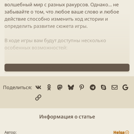
волшебный мир с разных ракурсов. Однако... не
забывайте о том, что любое ваше слово и любое
действие способно изменить ход истории и
определить развитие сюжета игры.
В ходе игры вам будут доступны несколько
особенных возможностей:
Нет тайн
- читайте мысли собеседников, узнавайте
Нажмите, чтобы читать дальше...
и используйте с умом их секреты, получайте новые
знания и учитесь новым способностям;
Vk
Ok
Mastodon
Bluesky
Pinterest
Telegram
Skype
Электр
Go
Поделиться:
Башня силы
: воспользуйтесь услугами личного
Ссылка
оружейника, заклинателя демонов или алхимика.
Друзья и союзники
- создавайте уникальных существ-
Информация о статье
компаньонов и призывайте их на помочь во время
жестоких сражений
Автор
Helga