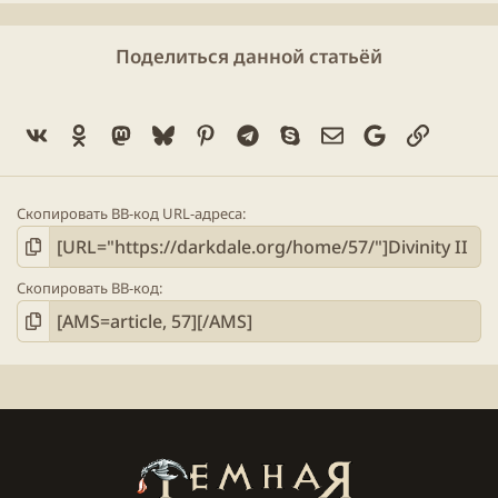
Поделиться данной статьёй
Vk
Ok
Mastodon
Bluesky
Pinterest
Telegram
Skype
Электронная поч
Google
Ссылка
Скопировать BB-код URL-адреса
Скопировать BB-код