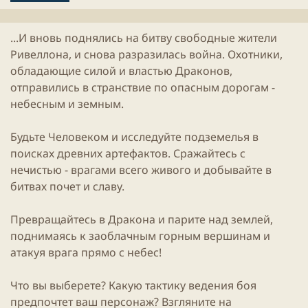
л
и
...И вновь поднялись на битву свободные жители
к
а
Ривеллона, и снова разразилась война. Охотники,
ц
обладающие силой и властью Драконов,
и
отправились в странствие по опасным дорогам -
и
небесным и земным.
Будьте Человеком и исследуйте подземелья в
поисках древних артефактов. Сражайтесь с
нечистью - врагами всего живого и добывайте в
битвах почет и славу.
Превращайтесь в Дракона и парите над землей,
поднимаясь к заоблачным горным вершинам и
атакуя врага прямо с небес!
Что вы выберете? Какую тактику ведения боя
предпочтет ваш персонаж? Взгляните на