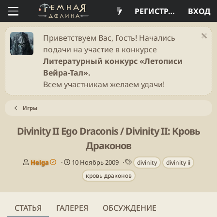
РЕГИСТРАЦИЯ
ВХОД
Приветствуем Вас, Гость! Начались
подачи на участие в конкурсе
Литературный конкурс «Летописи
Вейра-Тал».
Всем участникам желаем удачи!
Игры
Divinity II Ego Draconis / Divinity II: Кровь
Драконов
А
Д
Т
Helga
10 Ноябрь 2009
divinity
divinity ii
в
а
е
кровь драконов
т
т
г
о
а
и
р
п
у
СТАТЬЯ
ГАЛЕРЕЯ
ОБСУЖДЕНИЕ
б