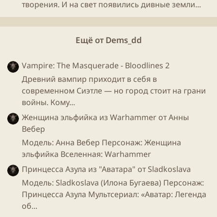
творения. И на свет появились дивные земли...
Спойлер:
Введение в игру на русском языке
Ещё от Dems_dd
Vampire: The Masquerade - Bloodlines 2
Древний вампир приходит в себя в
Игровой мир
современном Сиэтле — но город стоит на грани
войны. Кому...
В The Elder Scrolls Online вас ждет действительно
огромный игровой мир, включающий в себя
Женщина эльфийка из Warhammer от Анны
десятки крупнейших провинций империи: Скайрим,
Вебер
Сиродил, остров Саммерсет, Эльсвейр и ряд других
Модель: Анна Вебер Персонаж: Женщина
областей.
эльфийка Вселенная: Warhammer
Принцесса Азула из "Аватара" от Sladkoslava
При этом игровой мир The Elder Scrolls Online
Модель: Sladkoslava (Илона Бугаева) Персонаж:
разрабатывался таким образом, чтобы игроки
Принцесса Азула Мультсериал: «Аватар: Легенда
чувствовали разницу при перемещении между
об...
различными зонами.