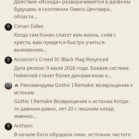
Действие «Исхода» разворачивается в далёком
будущем, в скоплении Омега Центавра ,
области...
Conan Exiles
Когда сам Конан спасет вам жизнь, сняв с
Для просмотра этого контента нам потребуется ваше
согласие на установку сторонних файлов cookie.
креста, вам придется быстро учиться
Более подробную информацию можно найти на нашей
выживанию...
странице файлов cookie
.
Assassin's Creed IV: Black Flag Resynced
Принимать сторонние файлы Cookie
Дата релиза: 9 июля 2026 года. Боевая система:
Геймплей станет более динамичным и...
🔥 Рекомендуем
Gothic I Remake: возвращение к
истокам
Для просмотра этого контента нам потребуется ваше
Gothic I Remake Возвращение к истокам Когда-
согласие на установку сторонних файлов cookie.
Более подробную информацию можно найти на нашей
то давным-давно, лет 20 с лишним назад
странице файлов cookie
.
именно...
Принимать сторонние файлы Cookie
Anthem
В начале боги обуздали гимн, источник чистого