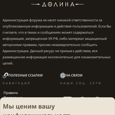
уже знакомы многим поклонникам серии;
Ориентироваться в огромном игровом мире
вы сможете по компасу, который укажет
расположение ближайших городов и локаций;
Администрация форума не несет никакой ответственности за
В The Elder Scrolls Online вас также ждет
опубликованную информацию и действия пользователей. Если Вы
возможность поучаствовать в масштабных
считаете, что в темах и сообщениях может содержаться
сражениях между игроками. Вступайте в одну
информация, запрещенная УК РФ, либо материал защищенный
из трех фракций и погружайтесь в оживленные
авторскими правами, просим незамедлительно сообщить
игровые баталии.
Администрации. Данный ресурс не призыв к действию, вся
размещенная информация исключительно для ознакомительных
целей.
Купить игру
ПОЛЕЗНЫЕ ССЫЛКИ
НА СВЯЗИ
НАВИГАЦИЯ
НАШИ СОЦ. СЕТИ
Для просмотра этого контента нам потребуется ваше
согласие на установку сторонних файлов cookie.
Правила
Более подробную информацию можно найти на нашей
Поддержка
странице файлов cookie
.
Вакансии
Мы ценим вашу
Принимать сторонние файлы Cookie
Локализация игр