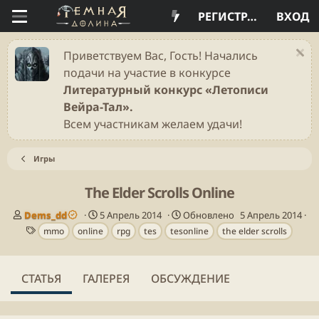
РЕГИСТРАЦИЯ
ВХОД
Приветствуем Вас, Гость! Начались
подачи на участие в конкурсе
Литературный конкурс «Летописи
Вейра-Тал».
Всем участникам желаем удачи!
Игры
The Elder Scrolls Online
А
Д
Dems_dd
5 Апрель 2014
Обновлено
5 Апрель 2014
в
Т
а
mmo
online
rpg
tes
tesonline
the elder scrolls
т
е
т
о
г
а
р
и
п
СТАТЬЯ
ГАЛЕРЕЯ
ОБСУЖДЕНИЕ
у
б
л