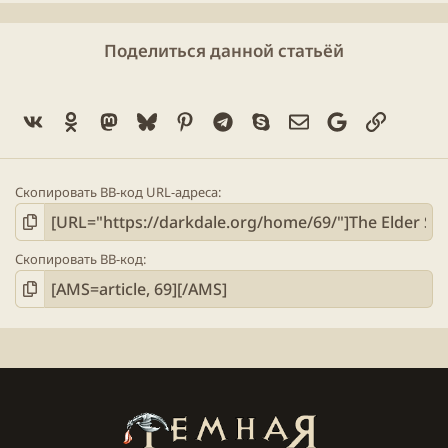
Геймплей
Поделиться данной статьёй
В геймплее The Elder Scrolls Online вас обрадует
несколько приятных особенностей, многие из
Vk
Ok
Mastodon
Bluesky
Pinterest
Telegram
Skype
Электронная поч
Google
Ссылка
которых свойственных жанру MMO, а именно:
классы, очки опыта и развитие персонажа.
В основу The Elder Scrolls Online лег игровой
Скопировать BB-код URL-адреса
опыт из прошлых частей TES, которая
заинтересует всех фанатов жанра MMO,
удивляя впечатляющей игровой механикой;
Скопировать BB-код
На игровой карте The Elder Scrolls Online будут
лишь основные локации и квестовые маркеры,
другие вам придется обнаруживать и
открывать на карте самостоятельно, исследуя
впечатляющий мир игры;
В The Elder Scrolls Online перенесли ряд
уникальных фишек из мира Свитков, которые