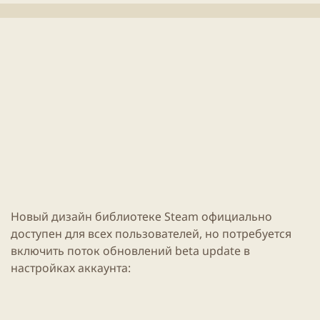
л
т
и
е
к
н
а
и
ц
я
и
с
и
т
а
т
ь
и
Новый
дизайн
библиотеке
Steam
официально
доступен для всех пользователей, но потребуется
включить поток обновлений beta update в
настройках аккаунта: