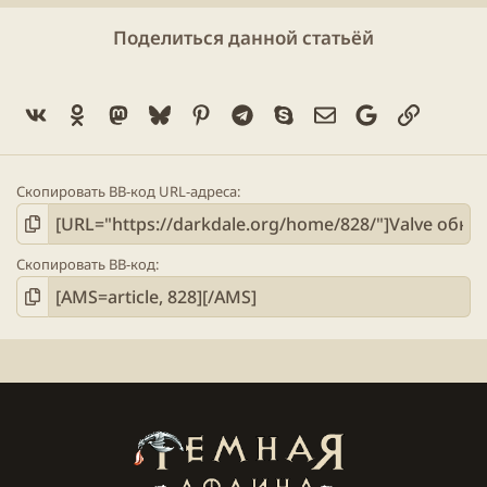
Поделиться данной статьёй
Vk
Ok
Mastodon
Bluesky
Pinterest
Telegram
Skype
Электронная поч
Google
Ссылка
Скопировать BB-код URL-адреса
Скопировать BB-код