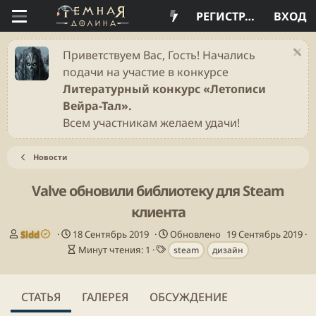
РЕГИСТРАЦИЯ
ВХОД
Приветствуем Вас, Гость! Начались
подачи на участие в конкурсе
Литературный конкурс «Летописи
Вейра-Тал».
Всем участникам желаем удачи!
Новости
Valve обновили библиотеку для Steam
клиента
А
Д
Sidd
18 Сентябрь 2019
Обновлено
19 Сентябрь 2019
в
а
В
Т
Минут чтения: 1
steam
дизайн
т
т
р
е
о
а
е
г
р
п
м
и
СТАТЬЯ
ГАЛЕРЕЯ
ОБСУЖДЕНИЕ
у
я
б
ч