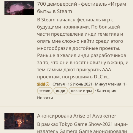
700 демоверсий - фестиваль «Играм
быть» в Steam
В Steam начался фестиваль игр с
будущими новинками. По большей
части представлена инди тематика и
опять мне сложно найти среди этого
многообразия достойные проекты.
Раньше я хвалил инди разработчиков
за то, что они вносят новизну в жанр, и
тем самым дают прикурить ААА
проектам, погрязшим в DLC и...
Sidd
Статья
16 Июнь 2021
Минут чтения: 1
Категория:
steam
инди
новые игры
Новости
Анонсирована Arise of Awakener
В рамках Tokyo Game Show-2021 инди-
издатель Gamera Game анонсировали