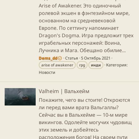
Arise of Awakener. Это одиночный
ролевой экшен в фэнтезийном мире,
основанном на средневековой
Европе. По сеттингу напоминает
Dragon's Dogma. Игра предложит трех
играбельных персонажей: Воина,
Лучника и Мага. Обещано обилие...
Dems_dd
Статья
5 Октябрь 2021
Категория:
arise of awakener
rpg
инди
Новости
Valheim | Вальхейм
Покажите, чего вы стоите! Откроются
ли перед вами врата Вальгаллы?
Сейчас вы в Вальхейме — 10-м мире
викингов. Одолейте могучих чудовищ
этих земель и добейтесь
расположения богов! На своем пути