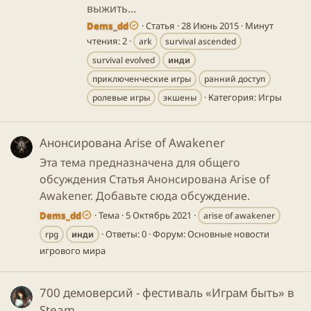
выжить...
Dems_dd
Статья
28 Июнь 2015
Минут
чтения: 2
ark
survival ascended
survival evolved
инди
приключенческие игры
ранний доступ
Категория:
Игры
ролевые игры
экшены
Анонсирована Arise of Awakener
Эта тема предназначена для общего
обсуждения Статья Анонсирована Arise of
Awakener. Добавьте сюда обсуждение.
Dems_dd
Тема
5 Октябрь 2021
arise of awakener
Ответы: 0
Форум:
Основные новости
rpg
инди
игрового мира
700 демоверсий - фестиваль «Играм быть» в
Steam