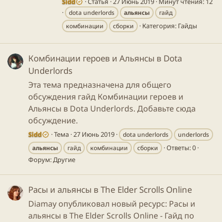
Sidd
Статья
27 Июнь 2019
Минут чтения: 12
dota underlords
альянсы
гайд
Категория:
Гайды
комбинации
сборки
Комбинации героев и Альянсы в Dota
Underlords
Эта тема предназначена для общего
обсуждения гайд Комбинации героев и
Альянсы в Dota Underlords. Добавьте сюда
обсуждение.
Sidd
Тема
27 Июнь 2019
dota underlords
underlords
Ответы: 0
альянсы
гайд
комбинации
сборки
Форум:
Другие
Расы и альянсы в The Elder Scrolls Online
Diamay опубликовал новый ресурс: Расы и
альянсы в The Elder Scrolls Online - Гайд по