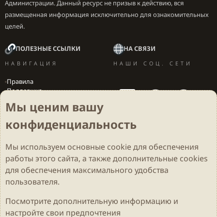
Администрации. Данный ресурс не призыв к действию, вся
размещенная информация исключительно для ознакомительных
целей.
ПОЛЕЗНЫЕ ССЫЛКИ
НА СВЯЗИ
НАВИГАЦИЯ
НАШИ СОЦ. СЕТИ
Правила
Поддержка
Вакансии
Мы ценим вашу
Локализация игр
конфиденциальность
Мы используем основные
cookie
для обеспечения
Cookies
Darkdale - Основа [v.2.3.2 rc1] 🔥
Русский (RU)
работы этого сайта, а также дополнительные cookies
Обратная связь
Условия и правила
для обеспечения максимального удобства
Политика конфиденциальности
Помощь
R
S
пользователя.
S
Parts of this site developed by
MadeBy2D
© 2026 (
Details
)
Посмотрите дополнительную информацию и
настройте свои предпочтения
Локализация
LiaNdrY