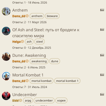
S
Ответы
1
18 Июнь 2026
:
Anthem
Dems_dd
anthem
bioware
т
S
Ответы
2
11 Март 2026
а
:
Of Ash and Steel: путь от бродяги к
т
спасителю мира
ь
т
S
я
Helga
ash
steel
а
:
Ответы
0
12 Декабрь 2025
т
Dune: Awakening
ь
т
я
Dems_dd
awakening
dune
а
S
Ответы
2
6 Июнь 2025
т
:
Mortal Kombat 1
ь
я
Dems_dd
mortal kombat
mortal kombat 1
т
S
Ответы
7
31 Июль 2024
а
:
Undecember
т
ь
Sidd
arpg
undecember
корея
т
S
я