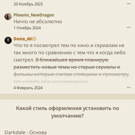
(
совпадает​
20 Ноябрь 2025
•••
п
а
и
)
Phoenix_NewDragon
с
в
Ничто не абсолютно
а
п
л
1 Ноябрь 2024
•••
р
(
о
а
Dems_dd
ф
)
Что-то я посмотрел тем по кино и сериалам не
и
в
так много по сравнению с тем что я когда либо
л
п
е
смотрел.
В ближайшее время планирую
р
L
разместить новые темы на старые сериалы и
о
i
ф
фильмы которые считаю стоящими к просмотру,
a
и
так сказать мои рекомендации.
N
л
d
4 Февраль 2024
•••
е
r
L
Y
i
.
a
Какой стиль оформления установить по
N
умолчанию?
d
r
Y
Darkdale - Основа