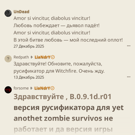
UnDead
Amor si vincitur, diabolus vincitur!
Любовь побеждает — дьявол падёт!
Amor si vincitur, diabolus vincitur!
В этой битве любовь — мой последний оплот!
27 Декабрь 2025
•••
R
Redpath
LiaNdrY
e
Здравствуйте! Обновите, пожалуйста,
d
русификатор для Witchfire. Очень жду.
p
13 Декабрь 2025
•••
a
t
f
forsome
LiaNdrY
h
o
Здравствуйте , B.0.9.1d.r01
н
r
а
версия русификатора для yet
s
п
o
и
anothet zombie survivos не
m
с
e
а
работает и да версия игры
н
л
а