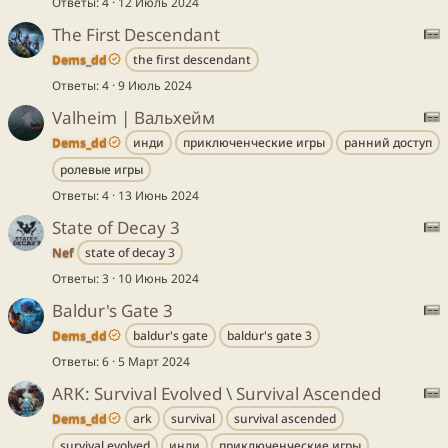
Ответы
4
12 Июль 2024
а
:
The First Descendant
т
ь
Dems_dd
the first descendant
т
S
я
Ответы
4
9 Июль 2024
а
:
Valheim | Вальхейм
т
ь
Dems_dd
инди
приключенческие игры
ранний доступ
т
S
я
ролевые игры
а
:
Ответы
4
13 Июнь 2024
т
ь
State of Decay 3
т
я
Nef
state of decay 3
а
S
Ответы
3
10 Июнь 2024
т
:
ь
Baldur's Gate 3
я
Dems_dd
baldur's gate
baldur's gate 3
т
S
Ответы
6
5 Март 2024
а
:
ARK: Survival Evolved \ Survival Ascended
т
ь
Dems_dd
ark
survival
survival ascended
т
S
я
survival evolved
инди
приключенческие игры