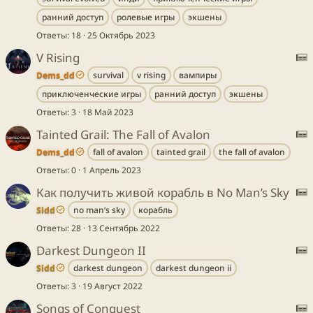
а
:
ранний доступ
ролевые игры
экшены
т
ь
Ответы
18
25 Октябрь 2023
т
я
V Rising
а
Dems_dd
survival
v rising
вампиры
т
S
ь
приключенческие игры
ранний доступ
экшены
:
я
Ответы
3
18 Май 2023
Tainted Grail: The Fall of Avalon
т
Dems_dd
fall of avalon
tainted grail
the fall of avalon
а
S
Ответы
0
1 Апрель 2023
т
:
ь
Как получить живой корабль в No Man’s Sky
я
Sidd
no man’s sky
корабль
т
S
Ответы
28
13 Сентябрь 2022
а
:
Darkest Dungeon II
т
ь
Sidd
darkest dungeon
darkest dungeon ii
т
S
я
Ответы
3
19 Август 2022
а
:
Songs of Conquest
т