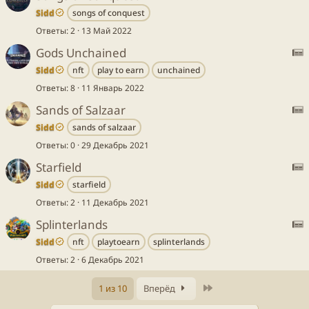
ь
Sidd
songs of conquest
т
S
я
Ответы
2
13 Май 2022
а
:
Gods Unchained
т
ь
Sidd
nft
play to earn
unchained
т
S
я
Ответы
8
11 Январь 2022
а
:
Sands of Salzaar
т
ь
Sidd
sands of salzaar
т
S
я
Ответы
0
29 Декабрь 2021
а
:
Starfield
т
ь
Sidd
starfield
т
S
я
Ответы
2
11 Декабрь 2021
а
:
Splinterlands
т
ь
Sidd
nft
playtoearn
splinterlands
т
S
я
Ответы
2
6 Декабрь 2021
а
:
т
Последнее
1 из 10
Вперёд
ь
т