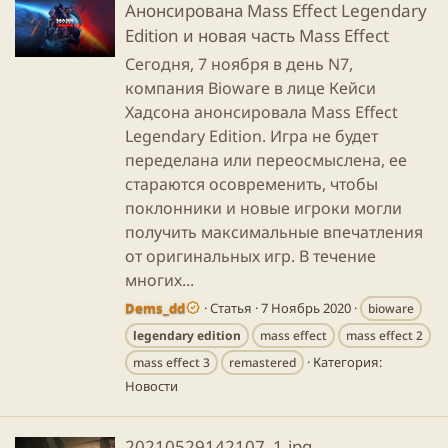
Анонсирована Mass Effect Legendary
Edition и новая часть Mass Effect
Сегодня, 7 ноября в день N7,
компания Bioware в лице Кейси
Хадсона анонсировала Mass Effect
Legendary Edition. Игра не будет
переделана или переосмыслена, ее
стараются осовременить, чтобы
поклонники и новые игроки могли
получить максимальные впечатления
от оригинальных игр. В течение
многих...
Dems_dd
Статья
7 Ноябрь 2020
bioware
legendary
edition
mass effect
mass effect 2
Категория:
mass effect 3
remastered
Новости
20210529142107_1.jpg