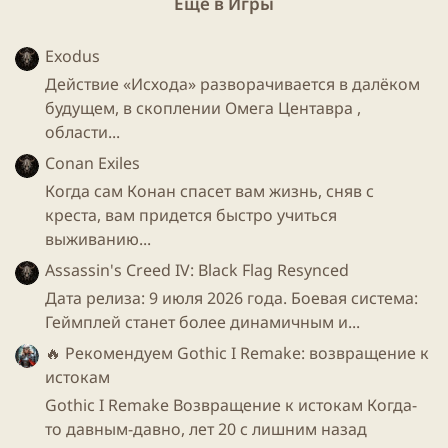
Ещё в Игры
Exodus
Действие «Исхода» разворачивается в далёком
будущем, в скоплении Омега Центавра ,
области...
Conan Exiles
Когда сам Конан спасет вам жизнь, сняв с
креста, вам придется быстро учиться
Одним из первых направлений деятельности ГМК
выживанию...
было создание антигравитационных маяков,
которые предназначались для мониторинга
Assassin's Creed IV: Black Flag Resynced
местности в поисках мутирующих видов фауны и
Дата релиза: 9 июля 2026 года. Боевая система:
флоры. Оказалось, что птицам и летучим мышам эти
Геймплей станет более динамичным и...
устройства не понравились и были уничтожены
🔥 Рекомендуем
Gothic I Remake: возвращение к
несколько сотен камер. В ответ конструкторы
истокам
установили в них плазменные пушки.
Gothic I Remake Возвращение к истокам Когда-
то давным-давно, лет 20 с лишним назад