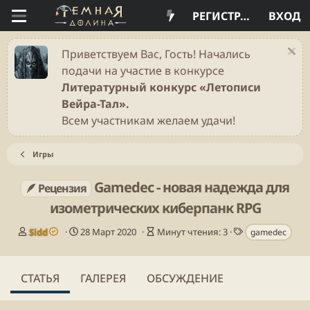
РЕГИСТРАЦИЯ
ВХОД
Приветствуем Вас, Гость! Начались
подачи на участие в конкурсе
Литературный конкурс «Летописи
Вейра-Тал».
Всем участникам желаем удачи!
Игры
Gamedec - новая надежда для
🪶 Рецензия
изометрических киберпанк RPG
А
Д
В
Т
Sidd
28 Март 2020
Минут чтения: 3
gamedec
в
а
р
е
т
т
е
г
о
а
м
и
СТАТЬЯ
ГАЛЕРЕЯ
ОБСУЖДЕНИЕ
р
п
я
у
ч
б
т