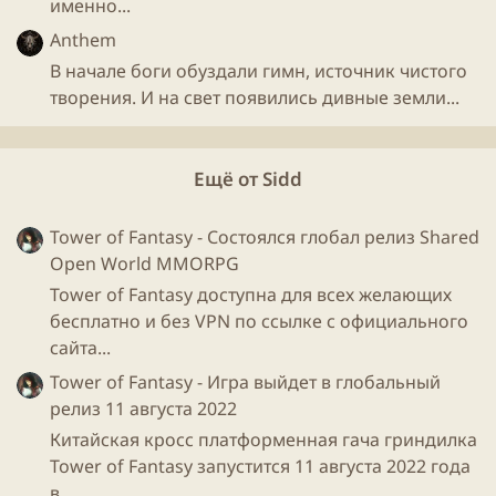
именно...
Anthem
В начале боги обуздали гимн, источник чистого
творения. И на свет появились дивные земли...
Ещё от Sidd
Tower of Fantasy - Состоялся глобал релиз Shared
Open World MMORPG
Когда мегаполис, отделенный от агрессивной
Tower of Fantasy доступна для всех желающих
экосистемы барьерами АББ, был создан на руинах
бесплатно и без VPN по ссылке с официального
города, маяки ГМК были размещены не только за
сайта...
этими барьерами, но и внутри полиса. Маяки ГМК
Tower of Fantasy - Игра выйдет в глобальный
теперь охраняют границы полиса от агрессивных
релиз 11 августа 2022
представителей флоры и фауны из руин древних
городов.
Китайская кросс платформенная гача гриндилка
Tower of Fantasy запустится 11 августа 2022 года
в...