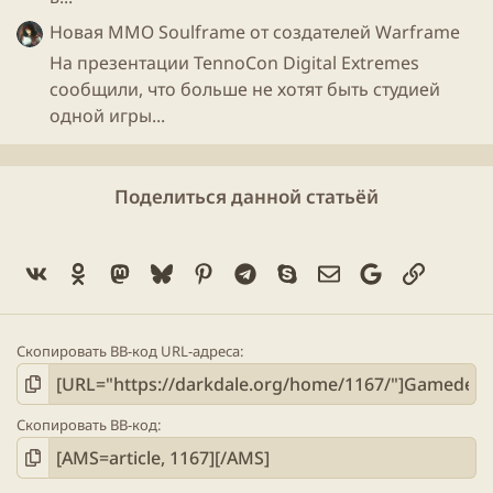
Новая ММО Soulframe от создателей Warframe
На презентации TennoCon Digital Extremes
сообщили, что больше не хотят быть студией
одной игры...
Поделиться данной статьёй
Vk
Ok
Mastodon
Bluesky
Pinterest
Telegram
Skype
Электронная поч
Google
Ссылка
В конце XXII столетия миром правят
мегакорпорации, города-клетки изолированы от
основного мира, а люди проводят большую часть
Скопировать BB-код URL-адреса
времени в виртуальных мирах с полным
погружением. Виртуальный мир, который слишком
похож на реальный уже не является прочной
Скопировать BB-код
защитой, и в нем порой случаются настоящие
преступления.