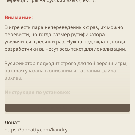
Перевод игры на русский язык (текст).
Внимание:
В игре есть пара непереведённых фраз, их можно
перевести, но тогда размер русификатора
увеличится в десятки раз. Нужно подождать, когда
разработчики вынесут весь текст для локализации.
Русификатор подходит строго для той версии игры,
которая указана в описании и названии файла
архива.
Инструкция по установке:
Распаковываем архив в папку где установлена
Нажмите, чтобы читать дальше...
игра
Запускаем игру и наслаждаемся
Донат
https://donatty.com/liandry
Для распаковки архива можно воспользоваться