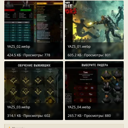
любым архиватором свежей версии, таким как
7-Zip
или
WinRar
.
Перевод будет обновляться время от времени.
YAZS_02.webp
YAZS_01.webp
424.5 KБ · Просмотры: 778
605.2 KБ · Просмотры: 801
YAZS_03.webp
YAZS_04.webp
314.1 KБ · Просмотры: 602
265.7 KБ · Просмотры: 880