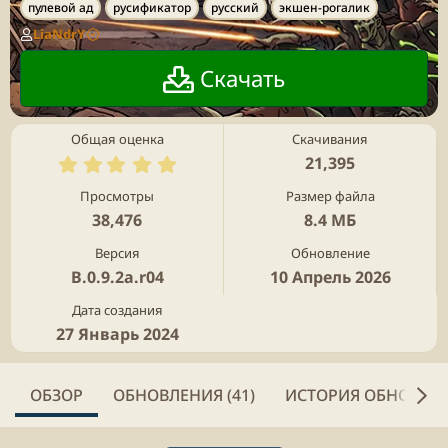
е
пулевой ад
русификатор
русский
экшен-рогалик
г
LiaNdrY
и
Скачать
Общая оценка
Скачивания
5
21,395
.
0
Просмотры
Размер файла
0
38,476
8.4 МБ
з
в
Версия
Обновление
ё
B.0.9.2a.r04
10 Апрель 2026
з
д
Дата создания
27 Январь 2024
ОБЗОР
ОБНОВЛЕНИЯ (41)
ИСТОРИЯ ОБНОВЛЕ