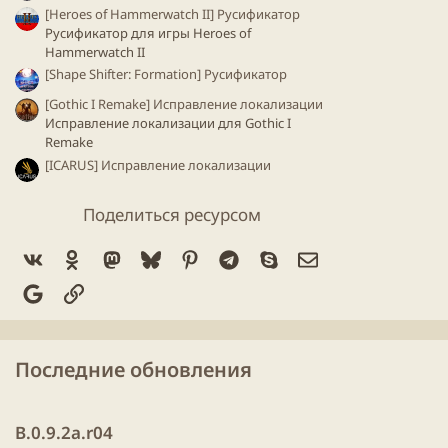
[Heroes of Hammerwatch II] Русификатор
Русификатор для игры Heroes of
Hammerwatch II
[Shape Shifter: Formation] Русификатор
[Gothic I Remake] Исправление локализации
Исправление локализации для Gothiс I
Remake
[ICARUS] Исправление локализации
Поделиться ресурсом
Vk
Ok
Mastodon
Bluesky
Pinterest
Telegram
Skype
Электронная по
Google
Ссылка
Последние обновления
B.0.9.2a.r04