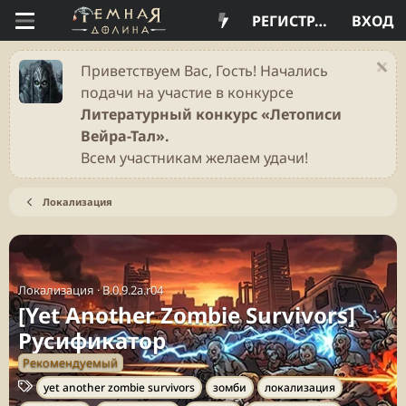
РЕГИСТРАЦИЯ
ВХОД
Приветствуем Вас, Гость! Начались
подачи на участие в конкурсе
Литературный конкурс «Летописи
Вейра-Тал».
Всем участникам желаем удачи!
Локализация
Локализация
·
B.0.9.2a.r04
[Yet Another Zombie Survivors]
Русификатор
Рекомендуемый
Т
yet another zombie survivors
зомби
локализация