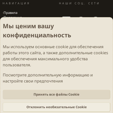
НАВИГАЦИЯ
НАШИ СОЦ. СЕТИ
Правила
Поддержка
Вакансии
Мы ценим вашу
Локализация игр
конфиденциальность
Мы используем основные
cookie
для обеспечения
Cookies
Darkdale - Основа [v.2.3.2 rc1] 🔥
Русский (RU)
работы этого сайта, а также дополнительные cookies
Обратная связь
Условия и правила
для обеспечения максимального удобства
Политика конфиденциальности
Помощь
R
S
пользователя.
S
Parts of this site developed by
MadeBy2D
© 2026 (
Details
)
Посмотрите дополнительную информацию и
настройте свои предпочтения
Локализация
LiaNdrY
Theming with
by:
Darkdale.org
Принять все файлы Cookie
Отклонить необязательные Cookie