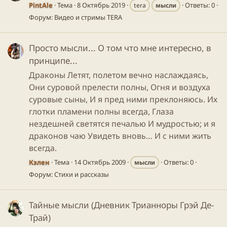
PintAle
Тема
8 Октябрь 2019
Ответы: 0
tera
мысли
Форум:
Видео и стримы TERA
Просто мысли... О том что мне интересно, в
принципе...
Драконы Летят, полетом вечно наслаждаясь,
Они суровой прелести полны, Огня и воздуха
суровые сыны, И я пред ними преклоняюсь. Их
глотки пламени полны всегда, Глаза
нездешней светятся печалью И мудростью; и я
драконов чаю Увидеть вновь… И с ними жить
всегда.
Кэлен
Тема
14 Октябрь 2009
Ответы: 0
мысли
Форум:
Стихи и рассказы
Тайные мысли (Дневник Трианноры Грэй Де-
Трай)