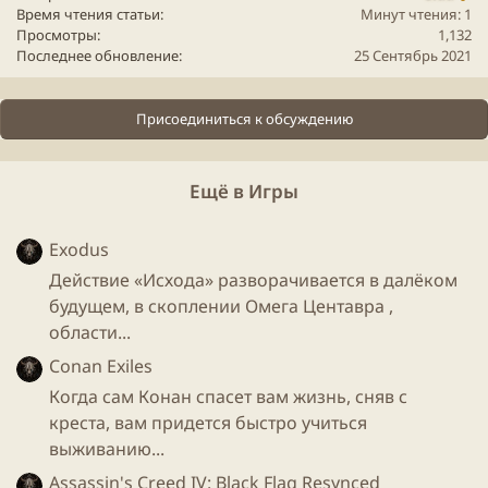
Время чтения статьи
Минут чтения: 1
Просмотры
1,132
Последнее обновление
25 Сентябрь 2021
Присоединиться к обсуждению
Для
игры
придумали новый жанр TMO - Tiny
multiplayer
online
(крохотная
Ещё в Игры
многопользовательская
игра
), намекая на
онлайн
контент, но без углубления в
ммо
механики.
Exodus
Действие «Исхода» разворачивается в далёком
будущем, в скоплении Омега Центавра ,
области...
Conan Exiles
Когда сам Конан спасет вам жизнь, сняв с
креста, вам придется быстро учиться
выживанию...
Assassin's Creed IV: Black Flag Resynced