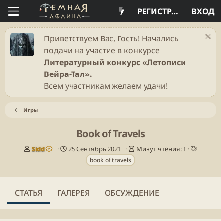
РЕГИСТРАЦИЯ
ВХОД
Приветствуем Вас, Гость! Начались
подачи на участие в конкурсе
Литературный конкурс «Летописи
Вейра-Тал».
Всем участникам желаем удачи!
Игры
Book of Travels
А
Д
В
Т
Sidd
25 Сентябрь 2021
Минут чтения: 1
в
а
р
е
book of travels
т
т
е
г
о
а
м
и
р
п
я
СТАТЬЯ
ГАЛЕРЕЯ
ОБСУЖДЕНИЕ
у
ч
б
т
л
е