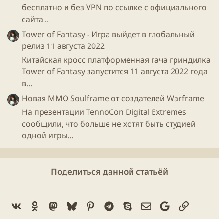
бесплатно и без VPN по ссылке с официального
сайта...
Tower of Fantasy - Игра выйдет в глобальный
Хочется верить, что мы увидим нечто атмосферное,
релиз 11 августа 2022
похожее на кенши, только в мирном русле.​
Китайская кросс платформенная гача гриндилка
Tower of Fantasy запустится 11 августа 2022 года
в...
Новая ММО Soulframe от создателей Warframe
На презентации TennoCon Digital Extremes
сообщили, что больше не хотят быть студией
одной игры...
Поделиться данной статьёй
Vk
Ok
Mastodon
Bluesky
Pinterest
Telegram
Skype
Электронная поч
Google
Ссылка