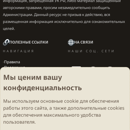
информация, запрещенная УК РФ, либо материал защищенный
авторскими правами, просим незамедлительно сообщить
Администрации. Данный ресурс не призыв к действию, вся
размещенная информация исключительно для ознакомительных
целей.
ПОЛЕЗНЫЕ ССЫЛКИ
НА СВЯЗИ
НАВИГАЦИЯ
НАШИ СОЦ. СЕТИ
Правила
Поддержка
Вакансии
Мы ценим вашу
Локализация игр
конфиденциальность
Мы используем основные
cookie
для обеспечения
Cookies
Darkdale - Основа [v.2.3.2 rc1] 🔥
Русский (RU)
работы этого сайта, а также дополнительные cookies
Обратная связь
Условия и правила
для обеспечения максимального удобства
Политика конфиденциальности
Помощь
R
S
пользователя.
S
Parts of this site developed by
MadeBy2D
© 2026 (
Details
)