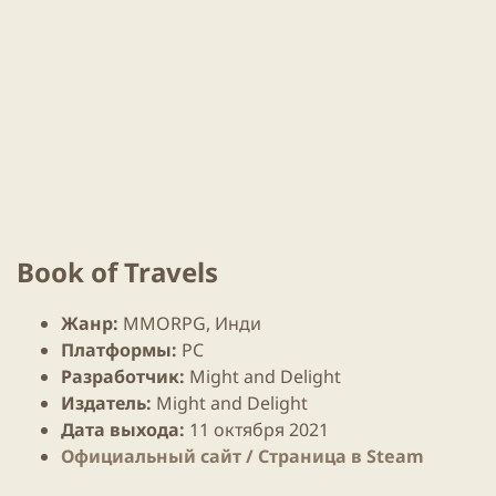
и
н
к
и
а
я
ц
с
и
т
и
а
т
ь
и
Book of Travels
Жанр:
MMORPG
,
Инди
Платформы:
PC
Разработчик:
Might and Delight
Издатель:
Might and Delight
Дата выхода
:
11 октября
2021
Официальный сайт / Cтраница в Steam