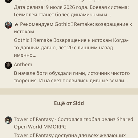
Дата релиза: 9 июля 2026 года. Боевая система:
Геймплей станет более динамичным и...
🔥 Рекомендуем
Gothic I Remake: возвращение к
Выход
игры
несколько раз переносили в течении
истокам
2020
-
2021
годах, что я даже устал считать сколько
Gothic I Remake Возвращение к истокам Когда-
раз, но вроде бы собрались выпустить
ранний
то давным-давно, лет 20 с лишним назад
доступ
11 октября, при этом предупреждая о том,
именно...
что
игра
не полностью готова и в ней могут быть
баги и отсутствие контента.
Anthem
В начале боги обуздали гимн, источник чистого
геймплей:
творения. И на свет появились дивные земли...
youtube" data-media-key="O30gZZLCq4Y" >
Ещё от Sidd
Для просмотра этого контента нам потребуется ваше
согласие на установку сторонних файлов cookie.
Более подробную информацию можно найти на нашей
Tower of Fantasy - Состоялся глобал релиз Shared
странице файлов cookie
.
Open World MMORPG
Принимать сторонние файлы Cookie
Tower of Fantasy доступна для всех желающих