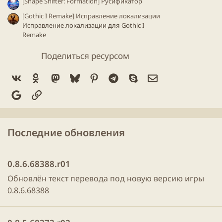
[Shape Shifter: Formation] Русификатор
[Gothic I Remake] Исправление локализации
Исправление локализации для Gothiс I
Remake
Поделиться ресурсом
Vk
Ok
Mastodon
Bluesky
Pinterest
Telegram
Skype
Электронная по
Google
Ссылка
Последние обновления
0.8.6.68388.r01
Обновлён текст перевода под новую версию игры
0.8.6.68388