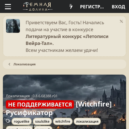
РЕГИСТРАЦИЯ
ВХОД
Приветствуем Вас, Гость! Начались
подачи на участие в конкурсе
Литературный конкурс «Летописи
Вейра-Тал».
Всем участникам желаем удачи!
Локализация
Локализация
·
0.8.6.68388.r01
[Witchfire]
НЕ ПОДДЕРЖИВАЕТСЯ
Русификатор
Т
roguelike
soulslike
witchfire
локализация
е