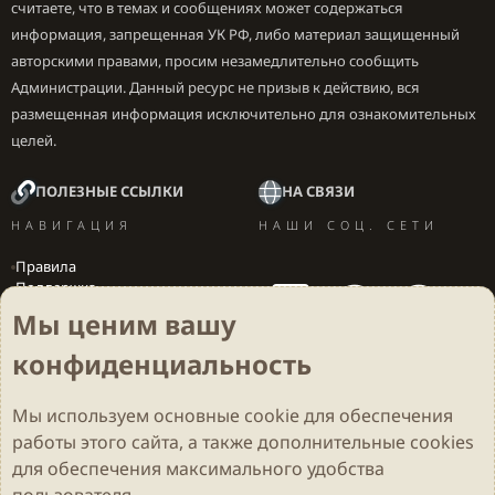
считаете, что в темах и сообщениях может содержаться
информация, запрещенная УК РФ, либо материал защищенный
авторскими правами, просим незамедлительно сообщить
Администрации. Данный ресурс не призыв к действию, вся
размещенная информация исключительно для ознакомительных
целей.
ПОЛЕЗНЫЕ ССЫЛКИ
НА СВЯЗИ
НАВИГАЦИЯ
НАШИ СОЦ. СЕТИ
Правила
Поддержка
Вакансии
Мы ценим вашу
Локализация игр
конфиденциальность
Мы используем основные
cookie
для обеспечения
Cookies
Darkdale - Основа [v.2.3.2 rc1] 🔥
Русский (RU)
работы этого сайта, а также дополнительные cookies
Обратная связь
Условия и правила
для обеспечения максимального удобства
Политика конфиденциальности
Помощь
R
S