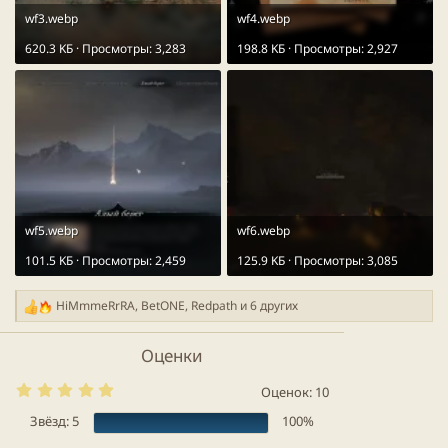
wf3.webp
wf4.webp
Для распаковки архива можно воспользоваться
620.3 KБ · Просмотры: 3,283
198.8 KБ · Просмотры: 2,927
любым архиватором свежей версии, таким как
7-Zip
или
WinRar
.
Перевод будет обновляться время от времени.
wf5.webp
wf6.webp
101.5 KБ · Просмотры: 2,459
125.9 KБ · Просмотры: 3,085
HiMmmeRrRA
,
BetONE
,
Redpath
и 6 других
Р
е
а
Оценки
к
ц
5
Оценок: 10
.
и
0
Звёзд: 5
100%
и
0
:
з