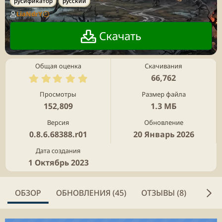
русификатор
русский
г
LiaNdrY
и
Скачать
Общая оценка
Скачивания
5
66,762
.
0
Просмотры
Размер файла
0
152,809
1.3 МБ
з
в
Версия
Обновление
ё
0.8.6.68388.r01
20 Январь 2026
з
д
Дата создания
1 Октябрь 2023
ОБЗОР
ОБНОВЛЕНИЯ (45)
ОТЗЫВЫ (8)
ИСТ