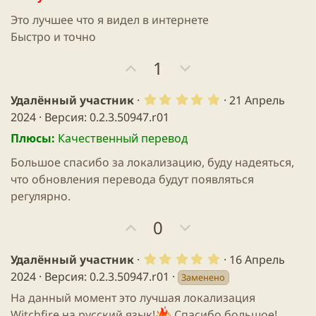
в
в
ё
з
н
н
Это лучшее что я видел в интернете
д
ы
ы
Быстро и точно
й
й
П
Н
1
г
г
о
е
о
о
з
г
5
Удалённый участник
л
л
21 Апрель
.
и
а
2024
Версия: 0.2.3.50947.r01
о
о
0
т
т
0
с
с
Плюсы:
Качественный перевод
з
и
и
в
Большое спасибо за локализацию, буду надеяться,
в
в
ё
з
что обновления перевода будут появляться
н
н
д
регулярно.
ы
ы
й
й
П
Н
0
г
г
о
е
о
о
з
г
5
Удалённый участник
16 Апрель
л
л
.
и
а
2024
Версия: 0.2.3.50947.r01
Заменено
0
о
о
т
т
0
На данный момент это лучшая локализация
с
с
з
и
и
в
Witchfire на русский язык!
Спасибо большое!