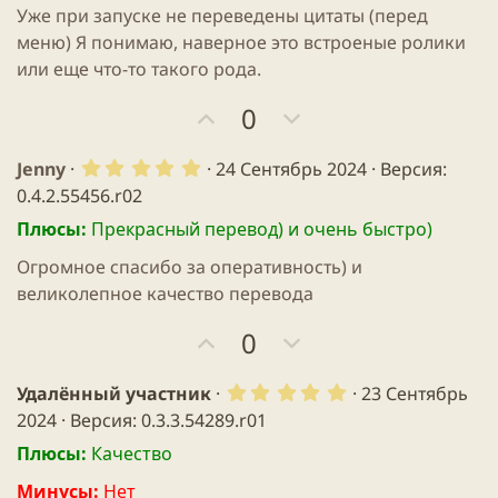
ы
ы
Уже при запуске не переведены цитаты (перед
й
й
меню) Я понимаю, наверное это встроеные ролики
г
г
или еще что-то такого рода.
о
о
П
Н
0
л
л
о
е
о
о
з
г
5
Jenny
24 Сентябрь 2024
с
с
Версия:
.
и
а
0.4.2.55456.r02
0
т
т
0
Плюсы:
Прекрасный перевод) и очень быстро)
з
и
и
в
Огромное спасибо за оперативность) и
в
в
ё
з
великолепное качество перевода
н
н
д
ы
ы
П
Н
0
й
й
о
е
г
г
з
г
5
Удалённый участник
23 Сентябрь
о
о
.
и
а
2024
Версия: 0.3.3.54289.r01
0
л
л
т
т
0
Плюсы:
Качество
о
о
з
и
и
в
с
с
Минусы:
Нет