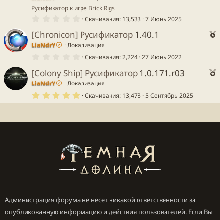
з
Русификатор к игре Brick Rigs
д
у
0
Скачивания
13,533
7 Июнь 2025
.
е
0
е
[Chronicon] Русификатор
1.40.1
0
е
LiaNdrY
Локализация
з
в
0
к
Скачивания
2,224
27 Июнь 2022
ё
.
з
у
0
[Colony Ship] Русификатор
1.0.171.r03
д
0
е
е
LiaNdrY
Локализация
з
в
е
5
к
Скачивания
13,473
5 Сентябрь 2025
ё
.
з
0
д
0
з
у
в
е
ё
е
з
д
у
е
Администрация форума не несет никакой ответственности за
опубликованную информацию и действия пользователей. Если Вы