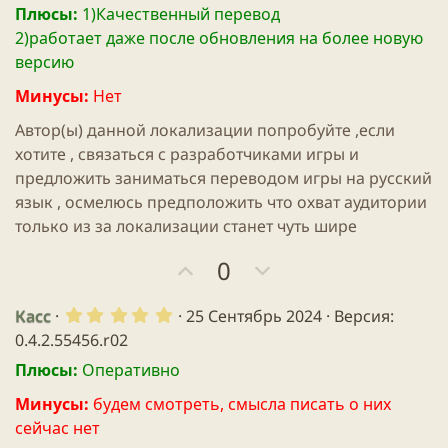
т
т
0
Плюсы:
1)Качественный перевод
о
о
з
и
и
2)работает даже после обновления на более новую
в
с
с
в
в
ё
версию
з
н
н
д
Минусы:
Нет
ы
ы
й
й
Автор(ы) данной локализации попробуйте ,если
г
г
хотите , связаться с разработчиками игры и
о
о
предложить заниматься переводом игры на русский
л
л
язык , осмелюсь предположить что охват аудитории
о
о
только из за локализации станет чуть шире
с
с
П
Н
0
о
е
з
г
5
Касс
25 Сентябрь 2024
Версия:
.
и
а
0.4.2.55456.r02
0
т
т
0
Плюсы:
Оперативно
з
и
и
в
Минусы:
будем смотреть, смысла писать о них
в
в
ё
з
сейчас нет
н
н
д