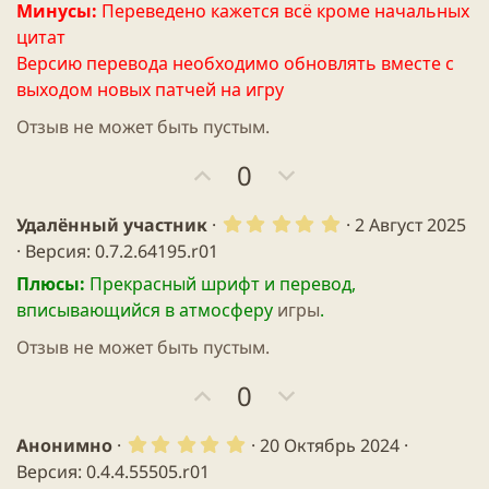
в
Минусы:
Переведено кажется всё кроме начальных
ё
з
цитат
д
Версию перевода необходимо обновлять вместе с
выходом новых патчей на игру
Отзыв не может быть пустым.
П
Н
0
о
е
з
г
5
Удалённый участник
2 Август 2025
.
и
а
Версия: 0.7.2.64195.r01
0
т
т
0
Плюсы:
Прекрасный шрифт и перевод,
з
и
и
вписывающийся в атмосферу
игры
.
в
в
в
ё
з
Отзыв не может быть пустым.
н
н
д
ы
ы
П
Н
0
й
й
о
е
г
г
з
г
5
Анонимно
20 Октябрь 2024
о
о
.
и
а
Версия: 0.4.4.55505.r01
0
л
л