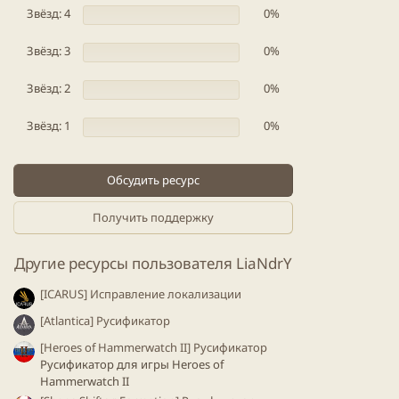
в
Звёзд: 4
0%
ё
з
д
Звёзд: 3
0%
Звёзд: 2
0%
Звёзд: 1
0%
Обсудить ресурс
Получить поддержку
Другие ресурсы пользователя LiaNdrY
[ICARUS] Исправление локализации
[Atlantica] Русификатор
[Heroes of Hammerwatch II] Русификатор
Русификатор для игры Heroes of
Hammerwatch II