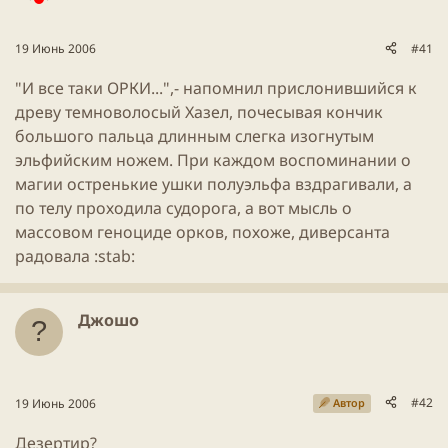
ы
л
ы
а
19 Июнь 2006
#41
"И все таки ОРКИ...",- напомнил прислонившийся к
древу темноволосый Хазел, почесывая кончик
большого пальца длинным слегка изогнутым
эльфийским ножем. При каждом воспоминании о
магии остренькие ушки полуэльфа вздрагивали, а
по телу проходила судорога, а вот мысль о
массовом геноциде орков, похоже, диверсанта
радовала :stab:
Джошо
#42
19 Июнь 2006
Автор
Дезертир?