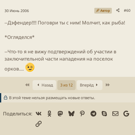
#60
30 Июнь 2006
Автор
--Дэфендер!!!! Поговри ты с ним! Молчит, как рыба!
*Огляделся*
--Что-то я не вижу подтверждений об участии в
заключительной части нападения на поселок
орков....
Первое
Последнее
Назад
3 из 12
Вперёд
В этой теме нельзя размещать новые ответы.
Vk
Ok
Mastodon
Bluesky
Pinterest
Telegram
Skype
Электр
Go
Поделиться:
Ссылка