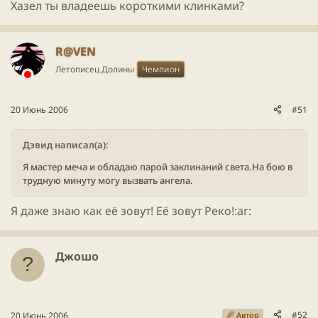
Хазел ты владеешь короткими клинками?
R@VEN
Летописец Долины
Чемпион
20 Июнь 2006
#51
Дэвид написал(а):
Я мастер меча и обладаю парой заклинаний света.На бою в
трудную минуту могу вызвать ангела.
Я даже знаю как её зовут! Её зовут Реко!:ar:
Джошо
#52
20 Июнь 2006
Автор