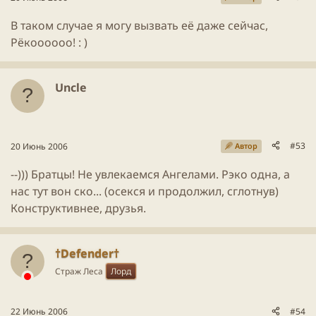
В таком случае я могу вызвать её даже сейчас,
Рёкоооооо! : )
Uncle
#53
20 Июнь 2006
Автор
--))) Братцы! Не увлекаемся Ангелами. Рэко одна, а
нас тут вон ско... (осекся и продолжил, сглотнув)
Конструктивнее, друзья.
†Defender†
Страж Леса
Лорд
22 Июнь 2006
#54