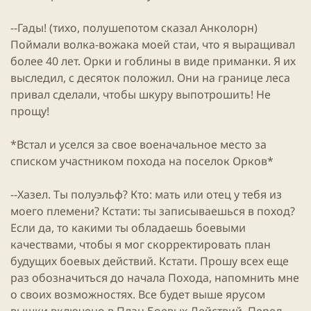
--Гады! (тихо, полушепотом сказал Анколорн)
Поймали волка-вожака моей стаи, что я выращивал
более 40 лет. Орки и гоблины в виде приманки. Я их
выследил, с десяток положил. Они на границе леса
привал сделали, чтобы шкуру выпотрошить! Не
прощу!
*Встал и уселся за свое военачальное место за
списком участником похода на поселок Орков*
--Хазел. Ты полуэльф? Кто: мать или отец у тебя из
моего племени? Кстати: ты записываешься в поход?
Если да, то какими ты обладаешь боевыми
качествами, чтобы я мог скорректировать план
будущих боевых действий. Кстати. Прошу всех еще
раз обозначиться до начала Похода, напомнить мне
о своих возможностях. Все будет выше ярусом
вышки включено в План Боевых Действий. Перед