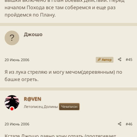
началом Похода все там соберемся и еще раз
пройдемся по Плану.
Джошо
#45
20 Июнь 2006
Автор
Я из лука стреляю и могу мечом(деревянным) по
башке огреть.
R@VEN
Летописец Долины
Чемпион
20 Июнь 2006
#46
Кстате Джошо давно хочу отдать (протягивает