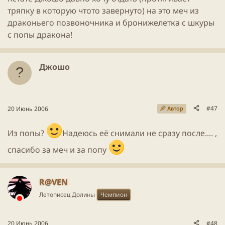
тряпку в которую чтото завернуто) на это меч из
драконьего позвоночника и бронижелетка с шкуры
с попы дракона!
Джошо
#47
20 Июнь 2006
Автор
Из попы?
Надеюсь её снимали не сразу после.... ,
спасибо за меч и за попу
R@VEN
Летописец Долины
Чемпион
20 Июнь 2006
#48